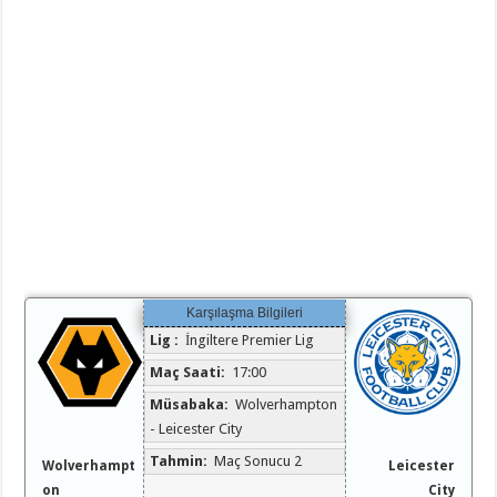
Karşılaşma Bilgileri
Lig :
İngiltere Premier Lig
Maç Saati:
17:00
Müsabaka:
Wolverhampton
- Leicester City
Tahmin:
Maç Sonucu 2
Wolverhampt
Leicester
on
City