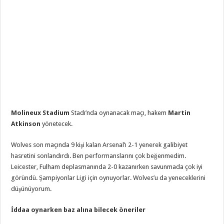
Molineux Stadium
Stadı’nda oynanacak maçı, hakem
Martin
Atkinson
yönetecek.
Wolves son maçında 9 kişi kalan Arsenal’ı 2-1 yenerek galibiyet
hasretini sonlandırdı. Ben performanslarını çok beğenmedim.
Leicester, Fulham deplasmanında 2-0 kazanırken savunmada çok iyi
göründü. Şampiyonlar Ligi için oynuyorlar. Wolves’u da yeneceklerini
düşünüyorum.
İddaa oynarken baz alına bilecek öneriler