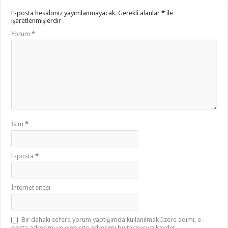
E-posta hesabınız yayımlanmayacak.
Gerekli alanlar
*
ile
işaretlenmişlerdir
Yorum
*
İsim
*
E-posta
*
İnternet sitesi
Bir dahaki sefere yorum yaptığımda kullanılmak üzere adımı, e-
posta adresimi ve web site adresimi bu tarayıcıya kaydet.