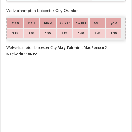
Wolverhampton Leicester City Oranlar
MS 0
MS 1
MS 2
KG Var
KG Yok
ÇŞ 1
ÇŞ 2
2.95
2.95
1.85
1.85
1.60
1.45
1.20
Wolverhampton Leicester City
Maç Tahmini :
Maç Sonucu 2
Maç kodu :
196351