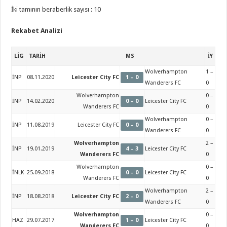
İki tamının beraberlik sayısı : 10
Rekabet Analizi
LİG
TARİH
MS
İY
Wolverhampton
1 –
İNP
08.11.2020
Leicester City FC
1 – 0
Wanderers FC
0
Wolverhampton
0 –
İNP
14.02.2020
0 – 0
Leicester City FC
Wanderers FC
0
Wolverhampton
0 –
İNP
11.08.2019
Leicester City FC
0 – 0
Wanderers FC
0
Wolverhampton
2 –
İNP
19.01.2019
4 – 3
Leicester City FC
Wanderers FC
0
Wolverhampton
0 –
İNLK
25.09.2018
0 – 0
Leicester City FC
Wanderers FC
0
Wolverhampton
2 –
İNP
18.08.2018
Leicester City FC
2 – 0
Wanderers FC
0
Wolverhampton
0 –
HAZ
29.07.2017
1 – 0
Leicester City FC
Wanderers FC
0