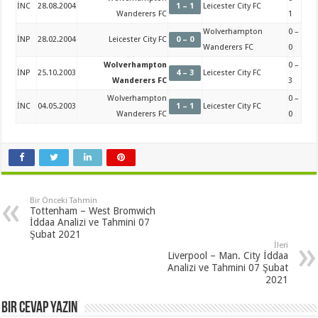
İNC
28.08.2004
1 – 1
Leicester City FC
Wanderers FC
1
Wolverhampton
0 –
İNP
28.02.2004
Leicester City FC
0 – 0
Wanderers FC
0
Wolverhampton
0 –
İNP
25.10.2003
4 – 3
Leicester City FC
Wanderers FC
3
Wolverhampton
0 –
İNC
04.05.2003
1 – 1
Leicester City FC
Wanderers FC
0
Bir Önceki Tahmin
Tottenham – West Bromwich
İddaa Analizi ve Tahmini 07
Şubat 2021
İleri
Liverpool – Man. City İddaa
Analizi ve Tahmini 07 Şubat
2021
Bir cevap yazın