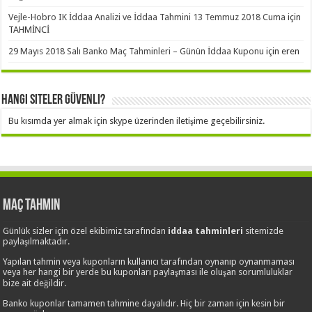
Vejle-Hobro IK İddaa Analizi ve İddaa Tahmini 13 Temmuz 2018 Cuma
için
TAHMİNCİ
29 Mayıs 2018 Salı Banko Maç Tahminleri – Günün İddaa Kuponu
için
eren
Hangi Siteler Güvenli?
Bu kısımda yer almak için skype üzerinden iletişime geçebilirsiniz.
Maç Tahmin
Günlük sizler için özel ekibimiz tarafından
iddaa tahminleri
sitemizde
paylaşılmaktadır.
Yapılan tahmin veya kuponların kullanıcı tarafından oynanıp oynanmaması
veya her hangi bir yerde bu kuponları paylaşması ile oluşan sorumluluklar
bize ait değildir.
Banko kuponlar tamamen tahmine dayalıdır. Hiç bir zaman için kesin bir