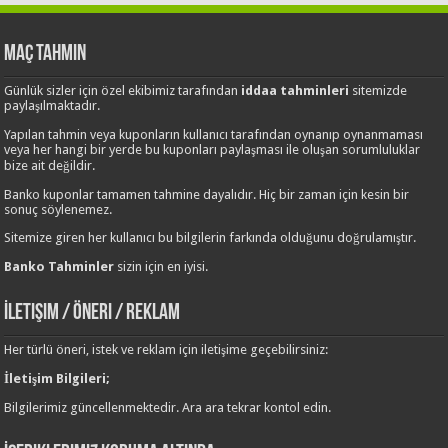
Maç Tahmin
Günlük sizler için özel ekibimiz tarafından
iddaa tahminleri
sitemizde
paylaşılmaktadır.
Yapılan tahmin veya kuponların kullanıcı tarafından oynanıp oynanmaması
veya her hangi bir yerde bu kuponları paylaşması ile oluşan sorumluluklar
bize ait değildir.
Banko kuponlar tamamen tahmine dayalıdır. Hiç bir zaman için kesin bir
sonuç söylenemez.
Sitemize giren her kullanıcı bu bilgilerin farkında olduğunu doğrulamıştır.
Banko Tahminler
sizin için en iyisi.
İletişim / Öneri / Reklam
Her türlü öneri, istek ve reklam için iletişime geçebilirsiniz:
İletişim Bilgileri;
Bilgilerimiz güncellenmektedir. Ara ara tekrar kontol edin.