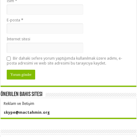
İsim
*
E-posta
*
İnternet sitesi
Bir dahaki sefere yorum yaptığımda kullanılmak üzere adımı, e-
posta adresimi ve web site adresimi bu tarayıcıya kaydet.
Önerilen Bahis Sitesi
Reklam ve İletişim
skype@mactahmin.org