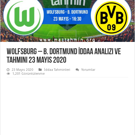
Wolfsburg – B. Dortmund İddaa Analizi ve
Tahmini 23 Mayıs 2020
23 Mayıs 2020
İddaa Tahminleri
Yorumlar
1,201 Görüntülenme