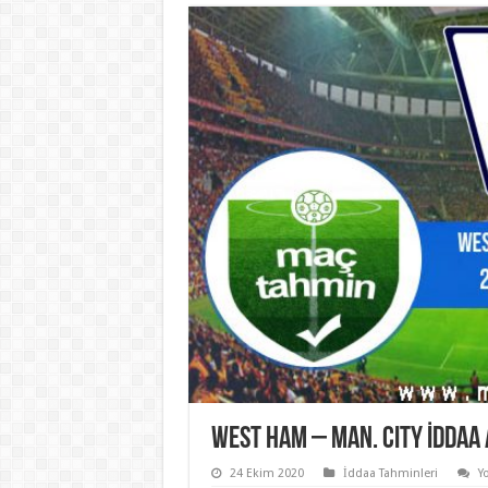
West Ham – Man. City İddaa 
24 Ekim 2020
İddaa Tahminleri
Y