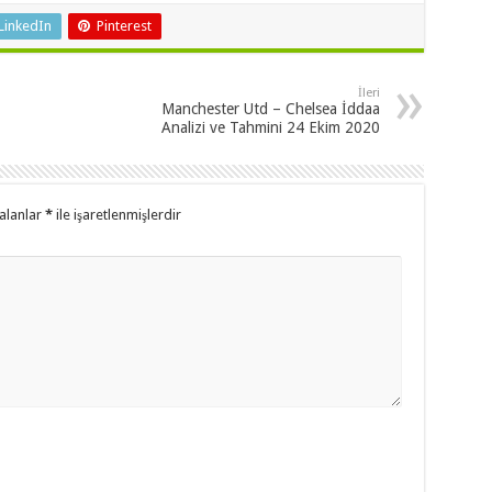
LinkedIn
Pinterest
İleri
Manchester Utd – Chelsea İddaa
Analizi ve Tahmini 24 Ekim 2020
 alanlar
*
ile işaretlenmişlerdir