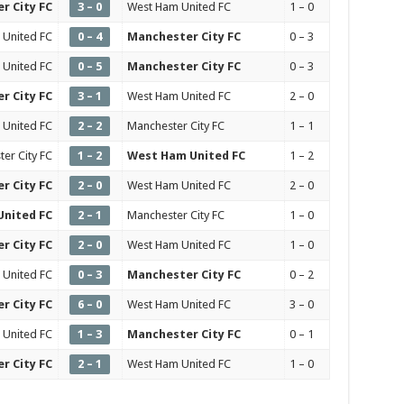
r City FC
3 – 0
West Ham United FC
1 – 0
 United FC
0 – 4
Manchester City FC
0 – 3
 United FC
0 – 5
Manchester City FC
0 – 3
r City FC
3 – 1
West Ham United FC
2 – 0
 United FC
2 – 2
Manchester City FC
1 – 1
er City FC
1 – 2
West Ham United FC
1 – 2
r City FC
2 – 0
West Ham United FC
2 – 0
United FC
2 – 1
Manchester City FC
1 – 0
r City FC
2 – 0
West Ham United FC
1 – 0
 United FC
0 – 3
Manchester City FC
0 – 2
r City FC
6 – 0
West Ham United FC
3 – 0
 United FC
1 – 3
Manchester City FC
0 – 1
r City FC
2 – 1
West Ham United FC
1 – 0