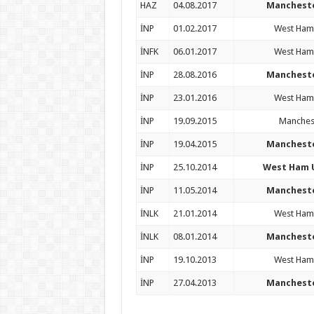
HAZ
04.08.2017
Mancheste
İNP
01.02.2017
West Ham
İNFK
06.01.2017
West Ham
İNP
28.08.2016
Mancheste
İNP
23.01.2016
West Ham
İNP
19.09.2015
Manchest
İNP
19.04.2015
Mancheste
İNP
25.10.2014
West Ham 
İNP
11.05.2014
Mancheste
İNLK
21.01.2014
West Ham
İNLK
08.01.2014
Mancheste
İNP
19.10.2013
West Ham
İNP
27.04.2013
Mancheste