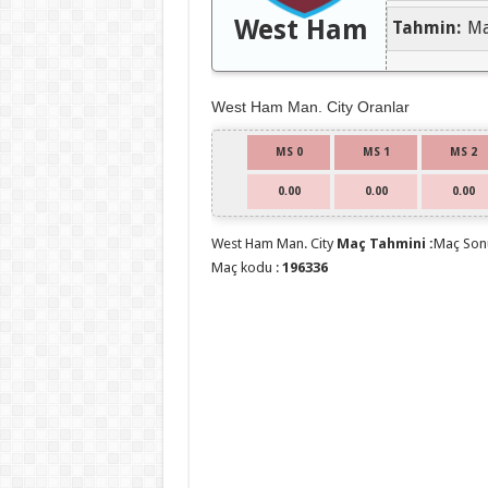
West Ham
Tahmin:
Ma
West Ham Man. City Oranlar
MS 0
MS 1
MS 2
0.00
0.00
0.00
West Ham Man. City
Maç Tahmini :
Maç Son
Maç kodu :
196336