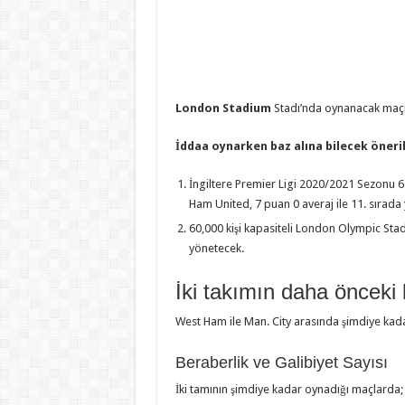
London Stadium
Stadı’nda oynanacak maç
İddaa oynarken baz alına bilecek öneri
İngiltere Premier Ligi 2020/2021 Sezonu 6.
Ham United, 7 puan 0 averaj ile 11. sırada y
60,000 kişi kapasiteli London Olympic St
yönetecek.
İki takımın daha önceki 
West Ham ile Man. City arasında şimdiye ka
Beraberlik ve Galibiyet Sayısı
İki tamının şimdiye kadar oynadığı maçlarda;