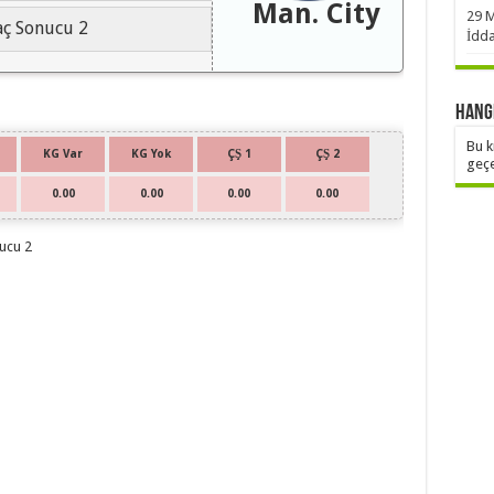
Man. City
29 M
ç Sonucu 2
İdd
Hangi
Bu k
KG Var
KG Yok
ÇŞ 1
ÇŞ 2
geçe
0.00
0.00
0.00
0.00
ucu 2