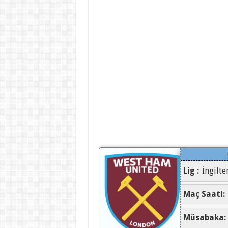
Lig :
İngilte
Maç Saati:
Müsabaka: