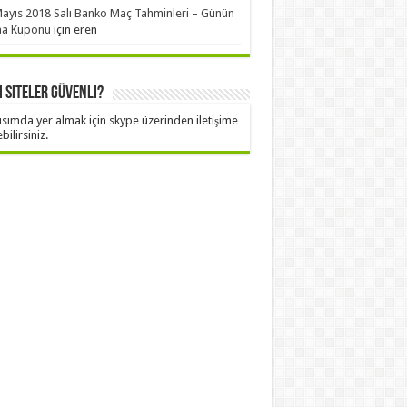
ayıs 2018 Salı Banko Maç Tahminleri – Günün
aa Kuponu
için
eren
 Siteler Güvenli?
ısımda yer almak için skype üzerinden iletişime
bilirsiniz.