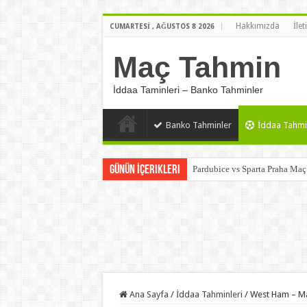
Hakkımızda
İlet
CUMARTESI , AĞUSTOS 8 2026
Maç Tahmin
İddaa Taminleri – Banko Tahminler
Banko Tahminler
İddaa Tahmi
Günün İçerikleri
Pardubice vs Sparta Praha Ma
Ana Sayfa
/
İddaa Tahminleri
/
West Ham – Man