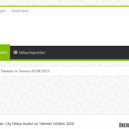
işim
Yasal Uyarı
nleri
İddaa Kuponları
ç Tahmini ve Sonucu 03.08.2025
. City İddaa Analizi ve Tahmini 24 Ekim 2020
Öneri