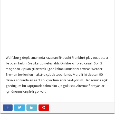
Wolfsburg deplasmanında kazanan Eintracht Frankfurt play out potası
ile puan farkını 5’e çıkartıp nefes aldı. Ön libero Torro cezalı. Son 3
maçından 7 puan çıkartarak ligde kalma umutlarını arttıran Werder
Bremen beklenilenin aksine çabuk toparlandı. Moralli iki ekipten 90
dakika sonunda en az 3 gol çıkartmalarını bekliyorum. Her sonuca açık
gördüğüm bu kapışmada tahminim 2,5 gol üstü. Alternatif arayanlar
için önerim karşılıklı gol var.