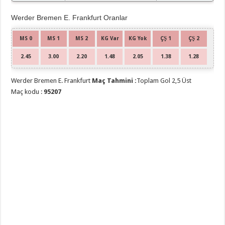
Werder Bremen E. Frankfurt Oranlar
MS 0
MS 1
MS 2
KG Var
KG Yok
ÇŞ 1
ÇŞ 2
2.45
3.00
2.20
1.48
2.05
1.38
1.28
Werder Bremen E. Frankfurt
Maç Tahmini :
Toplam Gol 2,5 Üst
Maç kodu :
95207