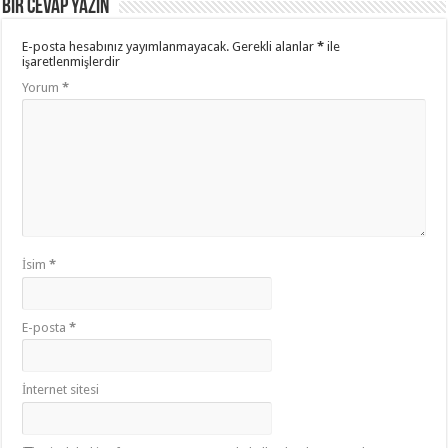
Bir cevap yazın
E-posta hesabınız yayımlanmayacak.
Gerekli alanlar
*
ile
işaretlenmişlerdir
Yorum
*
İsim
*
E-posta
*
İnternet sitesi