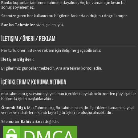
Banko kuponlar tamamen tahmine dayalıdır. Hiç bir zaman için kesin bir
sonuç söylenemez.
Sitemize giren her kullanıcı bu bilgilerin farkında olduğunu doğrulamıştır.
Banko Tahminler
sizin için en iyisi.
İletişim / Öneri / Reklam
Her türlü öneri, istek ve reklam için iletişime geçebilirsiniz:
İletişim Bilgileri;
Bilgilerimiz güncellenmektedir. Ara ara tekrar kontol edin.
İçeriklerimiz Koruma Altında
mactahmin.org sitesinde yayınlanan içerikleri kaynak belirtmeden paylaşanlar
hakkında işlem başlatılacaktır.
Önemli Bilgi;
MacTahmin.org Bir tahmin sitesidir. İçeriklerin tamamı sayısal
veriler ve editörlerin kendi kişisel görüşleri ile oluşturulmaktadır.
Sitemiz bir
Bahis sitesi
değildir.