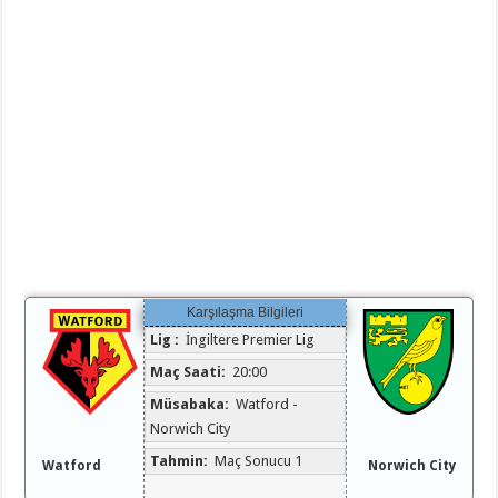
Karşılaşma Bilgileri
Lig :
İngiltere Premier Lig
Maç Saati:
20:00
Müsabaka:
Watford -
Norwich City
Tahmin:
Maç Sonucu 1
Watford
Norwich City