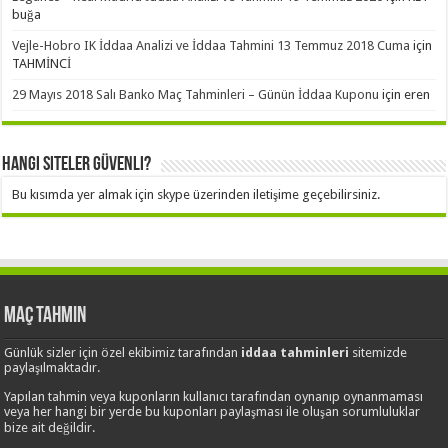
buğa
Vejle-Hobro IK İddaa Analizi ve İddaa Tahmini 13 Temmuz 2018 Cuma
için
TAHMİNCİ
29 Mayıs 2018 Salı Banko Maç Tahminleri – Günün İddaa Kuponu
için
eren
Hangi Siteler Güvenli?
Bu kısımda yer almak için skype üzerinden iletişime geçebilirsiniz.
Maç Tahmin
Günlük sizler için özel ekibimiz tarafından
iddaa tahminleri
sitemizde
paylaşılmaktadır.
Yapılan tahmin veya kuponların kullanıcı tarafından oynanıp oynanmaması
veya her hangi bir yerde bu kuponları paylaşması ile oluşan sorumluluklar
bize ait değildir.