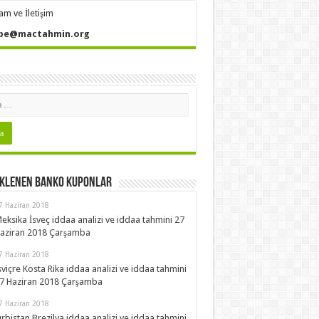
am ve İletişim
pe@mactahmin.org
Eklenen Banko Kuponlar
7 Haziran 2018
eksika İsveç iddaa analizi ve iddaa tahmini 27
aziran 2018 Çarşamba
7 Haziran 2018
sviçre Kosta Rika iddaa analizi ve iddaa tahmini
7 Haziran 2018 Çarşamba
7 Haziran 2018
ırbistan Brezilya iddaa analizi ve iddaa tahmini