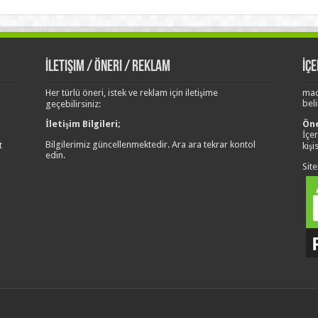
İletişim / Öneri / Reklam
İç
Her türlü öneri, istek ve reklam için iletişime
mac
bel
geçebilirsiniz:
İletişim Bilgileri;
Öne
İçer
Bilgilerimiz güncellenmektedir. Ara ara tekrar kontol
t
kişi
edin.
Sit