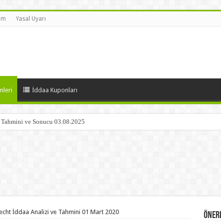
şim
Yasal Uyarı
nleri
İddaa Kuponları
ç Tahmini ve Sonucu 03.08.2025
echt İddaa Analizi ve Tahmini 01 Mart 2020
Öneri