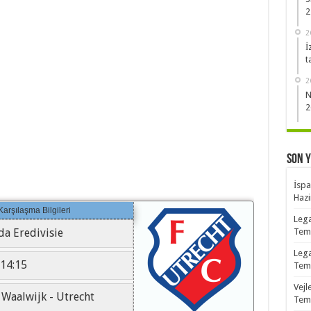
2
2
İ
t
2
N
2
Son 
İspa
Hazi
Karşılaşma Bilgileri
Lega
Tem
da Eredivisie
Lega
14:15
Tem
Vejl
Waalwijk - Utrecht
Tem