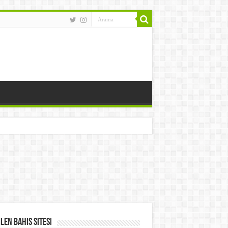
len Bahis Sitesi