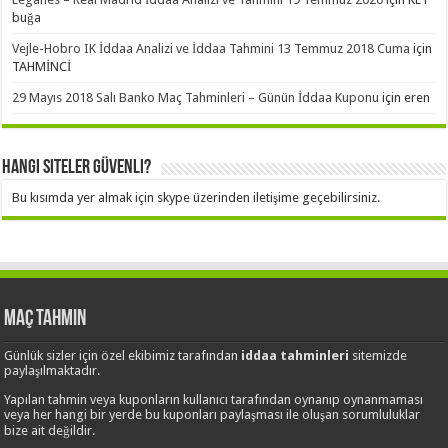
buğa
Vejle-Hobro IK İddaa Analizi ve İddaa Tahmini 13 Temmuz 2018 Cuma
için
TAHMİNCİ
29 Mayıs 2018 Salı Banko Maç Tahminleri – Günün İddaa Kuponu
için
eren
Hangi Siteler Güvenli?
Bu kısımda yer almak için skype üzerinden iletişime geçebilirsiniz.
Maç Tahmin
Günlük sizler için özel ekibimiz tarafından
iddaa tahminleri
sitemizde
paylaşılmaktadır.
Yapılan tahmin veya kuponların kullanıcı tarafından oynanıp oynanmaması
veya her hangi bir yerde bu kuponları paylaşması ile oluşan sorumluluklar
bize ait değildir.