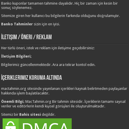
Banko kuponlar tamamen tahmine dayalıdır. Hiç bir zaman için kesin bir
sonuç söylenemez.
Sitemize giren her kullanıcı bu bilgilerin farkında olduğunu doğrulamıştır.
Banko Tahminler
sizin için en iyisi.
İletişim / Öneri / Reklam
Her türlü öneri, istek ve reklam için iletişime geçebilirsiniz:
İletişim Bilgileri;
Bilgilerimiz güncellenmektedir. Ara ara tekrar kontol edin.
İçeriklerimiz Koruma Altında
mactahmin.org sitesinde yayınlanan içerikleri kaynak belirtmeden paylaşanlar
hakkında işlem başlatılacaktır.
Önemli Bilgi;
MacTahmin.org Bir tahmin sitesidir. İçeriklerin tamamı sayısal
veriler ve editörlerin kendi kişisel görüşleri ile oluşturulmaktadır.
Sitemiz bir
Bahis sitesi
değildir.