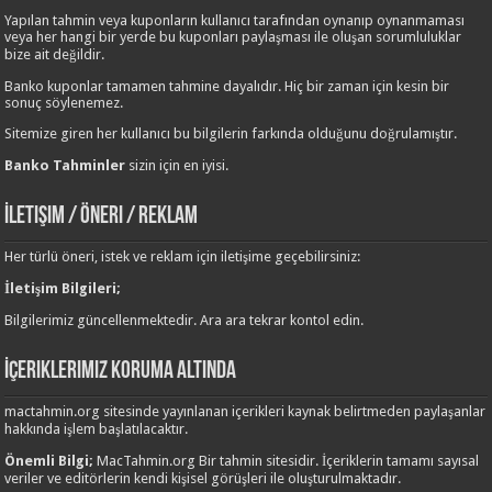
Yapılan tahmin veya kuponların kullanıcı tarafından oynanıp oynanmaması
veya her hangi bir yerde bu kuponları paylaşması ile oluşan sorumluluklar
bize ait değildir.
Banko kuponlar tamamen tahmine dayalıdır. Hiç bir zaman için kesin bir
sonuç söylenemez.
Sitemize giren her kullanıcı bu bilgilerin farkında olduğunu doğrulamıştır.
Banko Tahminler
sizin için en iyisi.
İletişim / Öneri / Reklam
Her türlü öneri, istek ve reklam için iletişime geçebilirsiniz:
İletişim Bilgileri;
Bilgilerimiz güncellenmektedir. Ara ara tekrar kontol edin.
İçeriklerimiz Koruma Altında
mactahmin.org sitesinde yayınlanan içerikleri kaynak belirtmeden paylaşanlar
hakkında işlem başlatılacaktır.
Önemli Bilgi;
MacTahmin.org Bir tahmin sitesidir. İçeriklerin tamamı sayısal
veriler ve editörlerin kendi kişisel görüşleri ile oluşturulmaktadır.