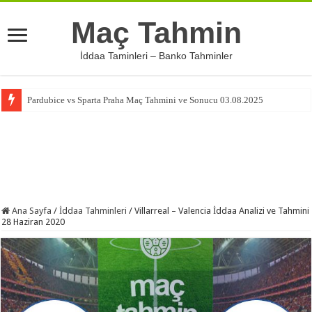
Maç Tahmin
İddaa Taminleri – Banko Tahminler
Pardubice vs Sparta Praha Maç Tahmini ve Sonucu 03.08.2025
Ana Sayfa
/
İddaa Tahminleri
/
Villarreal – Valencia İddaa Analizi ve Tahmini
28 Haziran 2020