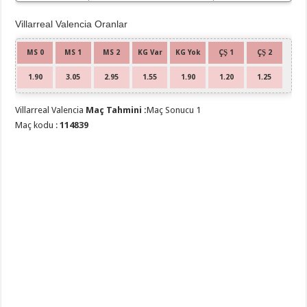
Villarreal Valencia Oranlar
MS 0
MS 1
MS 2
KG Var
KG Yok
ÇŞ 1
ÇŞ 2
1.90
3.05
2.95
1.55
1.90
1.20
1.25
Villarreal Valencia
Maç Tahmini :
Maç Sonucu 1
Maç kodu :
114839