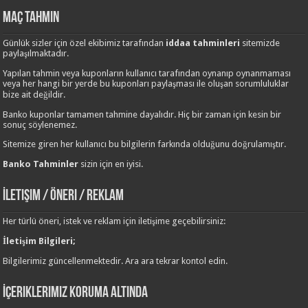
Maç Tahmin
Günlük sizler için özel ekibimiz tarafından
iddaa tahminleri
sitemizde
paylaşılmaktadır.
Yapılan tahmin veya kuponların kullanıcı tarafından oynanıp oynanmaması
veya her hangi bir yerde bu kuponları paylaşması ile oluşan sorumluluklar
bize ait değildir.
Banko kuponlar tamamen tahmine dayalıdır. Hiç bir zaman için kesin bir
sonuç söylenemez.
Sitemize giren her kullanıcı bu bilgilerin farkında olduğunu doğrulamıştır.
Banko Tahminler
sizin için en iyisi.
İletişim / Öneri / Reklam
Her türlü öneri, istek ve reklam için iletişime geçebilirsiniz:
İletişim Bilgileri;
Bilgilerimiz güncellenmektedir. Ara ara tekrar kontol edin.
İçeriklerimiz Koruma Altında