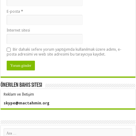
E-posta
*
İnternet sitesi
Bir dahaki sefere yorum yaptığımda kullanılmak üzere adımı, e-
posta adresimi ve web site adresimi bu tarayıcıya kaydet.
Önerilen Bahis Sitesi
Reklam ve İletişim
skype@mactahmin.org