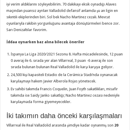
iyi verim aldıklarını söyleyebilirim. 70 dakikayı eksik oynadığı Alaves
maçından puansız ayrılan Valladolid defansif anlamda şu an ligin en
sıkıntılı ekiplerinden biri. Sol bek Nacho Martinez cezalı. Mevcut
oyunlarıyla rakibin yorgunluğunu avantaja dönüştürmeleri bence zor.
Sarı Denizaltılar favorim.
İddaa oynarken baz alına bilecek öneriler
İspanya La Liga 2020/2021 Sezonu 8. Hafta mücadelesinde, 12 puan
0 averaj ile 6. sırada yer alan Villarreal, 3 puan -6 averaj ile son
sırada bulunan bulunan Real Valladolid ile karşı karşıya geliyor.
24,500 kişi kapasiteli Estadio de la Cerámica Stadı’nda oynanacak
karşılaşmayı hakem Javier Alberola Rojas yönetecek.
Ev sahibi takımda Francis Coquelin, Juan Foyth sakatlıkları, misafir
takımda ise Saidy Janko sakatlığı; Nacho Martinez cezası nedeniyle
karşılaşmada forma giyemeyecekler.
İki takımın daha önceki karşılaşmaları
Villarreal ile Real Valladolid arasında şimdiye kadar oynanmış son
20