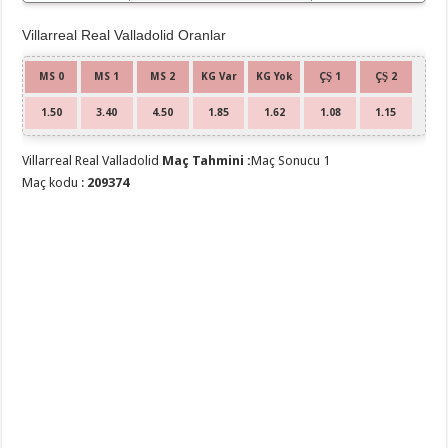
Villarreal Real Valladolid Oranlar
MS 0
MS 1
MS 2
KG Var
KG Yok
ÇŞ 1
ÇŞ 2
1.50
3.40
4.50
1.85
1.62
1.08
1.15
Villarreal Real Valladolid
Maç Tahmini :
Maç Sonucu 1
Maç kodu :
209374