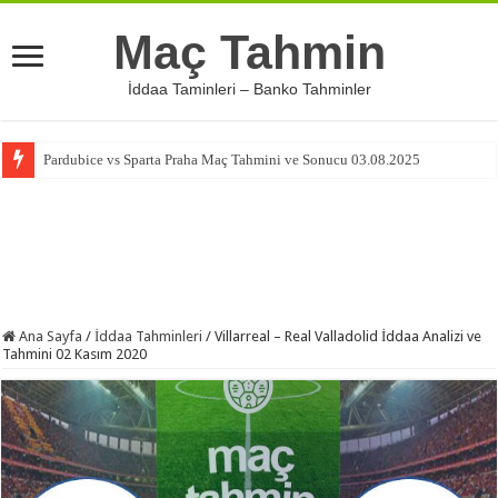
Maç Tahmin
İddaa Taminleri – Banko Tahminler
Pardubice vs Sparta Praha Maç Tahmini ve Sonucu 03.08.2025
Ana Sayfa
/
İddaa Tahminleri
/
Villarreal – Real Valladolid İddaa Analizi ve
Tahmini 02 Kasım 2020