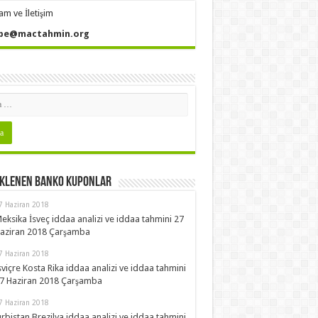
am ve İletişim
pe@mactahmin.org
Eklenen Banko Kuponlar
7 Haziran 2018
eksika İsveç iddaa analizi ve iddaa tahmini 27
aziran 2018 Çarşamba
7 Haziran 2018
sviçre Kosta Rika iddaa analizi ve iddaa tahmini
7 Haziran 2018 Çarşamba
7 Haziran 2018
ırbistan Brezilya iddaa analizi ve iddaa tahmini