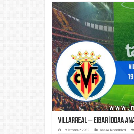
Villarreal – Eibar İddaa An
19 Temmuz 2020
İddaa Tahminleri