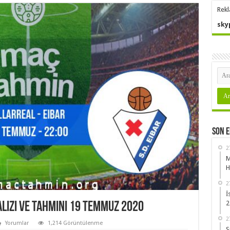
Rekl
sky
Son 
2
M
H
2
İ
2
alizi ve Tahmini 19 Temmuz 2020
2
Yorumlar
1,214 Görüntülenme
S