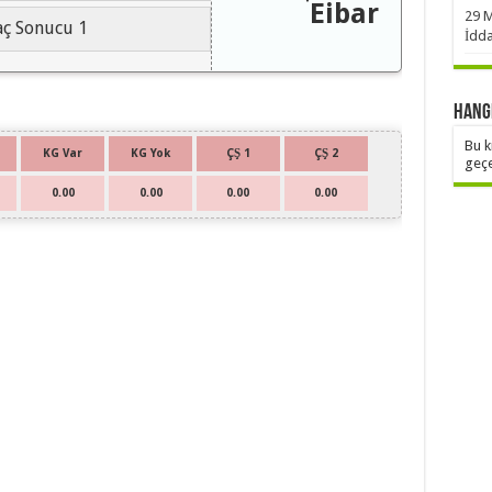
Eibar
29 M
ç Sonucu 1
İdd
Hangi
Bu k
KG Var
KG Yok
ÇŞ 1
ÇŞ 2
geçe
0.00
0.00
0.00
0.00