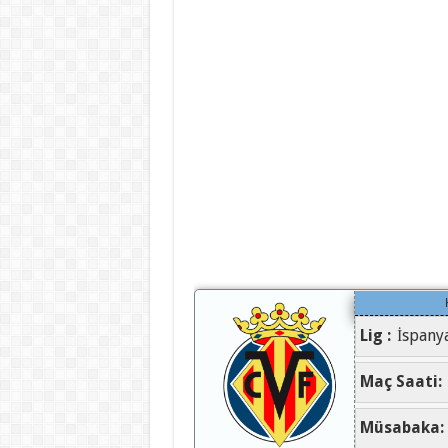
Lig :
İspanya
Maç Saati:
Müsabaka: