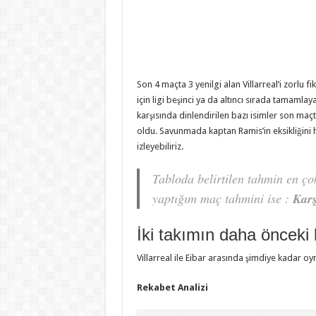
Son 4 maçta 3 yenilgi alan Villarreal’i zorlu f
için ligi beşinci ya da altıncı sırada tamamla
karşısında dinlendirilen bazı isimler son maçt
oldu. Savunmada kaptan Ramis’in eksikliğini hi
izleyebiliriz.
Tabloda belirtilen tahmin en çok
yaptığım maç tahmini ise :
Karş
İki takımın daha önceki 
Villarreal ile Eibar arasında şimdiye kadar 
Rekabet Analizi