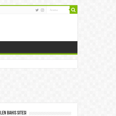
len Bahis Sitesi