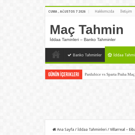
Hakkımızda
İletişim
CUMA , AĞUSTOS 7 2026
Maç Tahmin
İddaa Taminleri – Banko Tahminler
Banko Tahminler
İddaa Tahmi
Günün İçerikleri
Pardubice vs Sparta Praha Ma
Ana Sayfa
/
İddaa Tahminleri
/
Villarreal – E