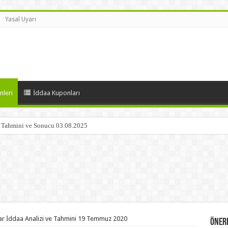
Yasal Uyarı
nleri
İddaa Kuponları
ç Tahmini ve Sonucu 03.08.2025
ibar İddaa Analizi ve Tahmini 19 Temmuz 2020
Öneri