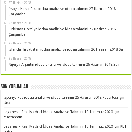
27 Haziran 2018
İsviçre Kosta Rika iddaa analizi ve iddaa tahmini 27 Haziran 2018
Çarşamba
27 Haziran 2018
Sırbistan Brezilya iddaa analizi ve iddaa tahmini 27 Haziran 2018
Çarşamba
26 Haziran 2018
İzlanda Hırvatistan iddaa analizi ve iddaa tahmini 26 Haziran 2018 Salı
26 Haziran 2018
Nijerya Arjantin iddaa analizi ve iddaa tahmini 26 Haziran 2018 Salı
Son Yorumlar
İspanya Fas iddaa analizi ve iddaa tahmini 25 Haziran 2018 Pazartesi
için
Una
Leganes – Real Madrid İddaa Analizi ve Tahmini 19 Temmuz 2020
için
mactahmin
Leganes – Real Madrid İddaa Analizi ve Tahmini 19 Temmuz 2020
için
KET
buğa