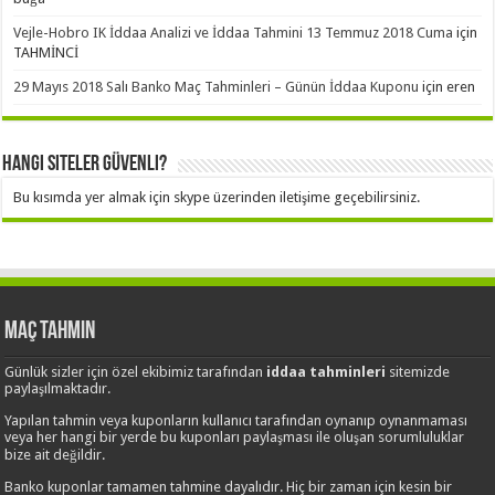
Vejle-Hobro IK İddaa Analizi ve İddaa Tahmini 13 Temmuz 2018 Cuma
için
TAHMİNCİ
29 Mayıs 2018 Salı Banko Maç Tahminleri – Günün İddaa Kuponu
için
eren
Hangi Siteler Güvenli?
Bu kısımda yer almak için skype üzerinden iletişime geçebilirsiniz.
Maç Tahmin
Günlük sizler için özel ekibimiz tarafından
iddaa tahminleri
sitemizde
paylaşılmaktadır.
Yapılan tahmin veya kuponların kullanıcı tarafından oynanıp oynanmaması
veya her hangi bir yerde bu kuponları paylaşması ile oluşan sorumluluklar
bize ait değildir.
Banko kuponlar tamamen tahmine dayalıdır. Hiç bir zaman için kesin bir