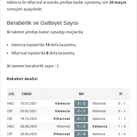
Valencia ile Villarreal arasında şimdiye kadar oynanmış son
20 maçın
sonuçları aşağıdadır.
Beraberlik ve Galibiyet Sayısı
İki takımın şimdiye kadar oynadığı maçlarda;
Valencia toplam’da
10
defa kazanmış.
Villarreal toplam’da
8
defa kazanmış.
İki tamının beraberlik sayısı : 2
Rekabet Analizi
LİG
TARİH
MS
İY
HAZ
16.07.2021
Valencia
3 – 2
Villarreal
0 – 1
İSP
05.03.2021
Valencia
2 – 1
Villarreal
0 – 1
İSP
18.10.2020
Villarreal
2 – 1
Valencia
1 – 1
HAZ
28.08.2020
Villarreal
1 – 2
Valencia
1 – 0
İSP
28.06.2020
Villarreal
2 – 0
Valencia
2 – 0