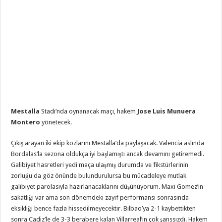
Mestalla
Stadı’nda oynanacak maçı, hakem
Jose Luis Munuera
Montero
yönetecek.
Çıkış arayan iki ekip kozlarını Mestalla’da paylaşacak. Valencia aslında
Bordalas’la sezona oldukça iyi başlamıştı ancak devamını getiremedi.
Galibiyet hasretleri yedi maça ulaşmış durumda ve fikstürlerinin
zorluğu da göz önünde bulundurulursa bu mücadeleye mutlak
galibiyet parolasıyla hazırlanacaklarını düşünüyorum. Maxi Gomez’in
sakatlığı var ama son dönemdeki zayıf performansı sonrasında
eksikliği bence fazla hissedilmeyecektir. Bilbao’ya 2-1 kaybettikten
sonra Cadiz’le de 3-3 berabere kalan Villarreal’in çok şanssızdı. Hakem