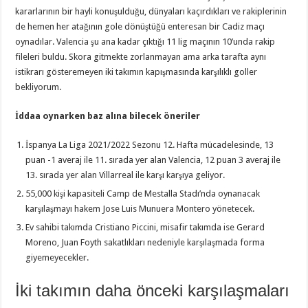
kararlarının bir hayli konuşulduğu, dünyaları kaçırdıkları ve rakiplerinin
de hemen her atağının gole dönüştüğü enteresan bir Cadiz maçı
oynadılar. Valencia şu ana kadar çıktığı 11 lig maçının 10’unda rakip
fileleri buldu. Skora gitmekte zorlanmayan ama arka tarafta aynı
istikrarı gösteremeyen iki takımın kapışmasında karşılıklı goller
bekliyorum.
İddaa oynarken baz alına bilecek öneriler
İspanya La Liga 2021/2022 Sezonu 12. Hafta mücadelesinde, 13
puan -1 averaj ile 11. sırada yer alan Valencia, 12 puan 3 averaj ile
13. sırada yer alan Villarreal ile karşı karşıya geliyor.
55,000 kişi kapasiteli Camp de Mestalla Stadı’nda oynanacak
karşılaşmayı hakem Jose Luis Munuera Montero yönetecek.
Ev sahibi takımda Cristiano Piccini, misafir takımda ise Gerard
Moreno, Juan Foyth sakatlıkları nedeniyle karşılaşmada forma
giyemeyecekler.
İki takımın daha önceki karşılaşmaları