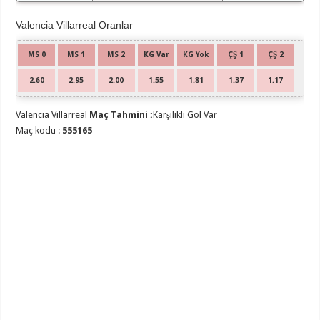
Valencia Villarreal Oranlar
MS 0
MS 1
MS 2
KG Var
KG Yok
ÇŞ 1
ÇŞ 2
2.60
2.95
2.00
1.55
1.81
1.37
1.17
Valencia Villarreal
Maç Tahmini :
Karşılıklı Gol Var
Maç kodu :
555165