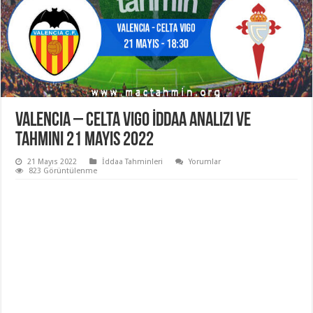
Valencia – Celta Vigo İddaa Analizi ve
Tahmini 21 Mayıs 2022
21 Mayıs 2022
İddaa Tahminleri
Yorumlar
823 Görüntülenme