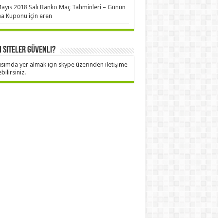
ayıs 2018 Salı Banko Maç Tahminleri – Günün
aa Kuponu
için
eren
 Siteler Güvenli?
ısımda yer almak için skype üzerinden iletişime
bilirsiniz.