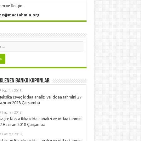
am ve İletişim
pe@mactahmin.org
Eklenen Banko Kuponlar
7 Haziran 2018
eksika İsveç iddaa analizi ve iddaa tahmini 27
aziran 2018 Çarşamba
7 Haziran 2018
sviçre Kosta Rika iddaa analizi ve iddaa tahmini
7 Haziran 2018 Çarşamba
7 Haziran 2018
ırbistan Brezilya iddaa analizi ve iddaa tahmini