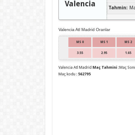
Valencia
Tahmin:
Ma
Valencia Atl Madrid Oranlar
MS 0
MS 1
MS 2
3.55
2.95
1.65
Valencia Atl Madrid
Maç Tahmini :
Maç Son
Maç kodu :
562795