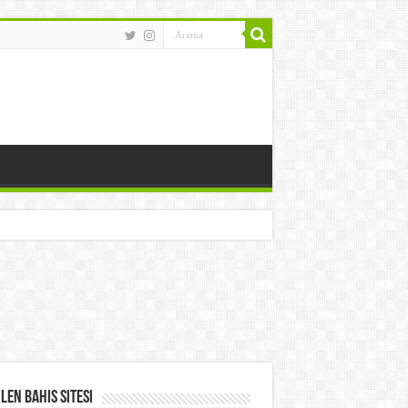
len Bahis Sitesi