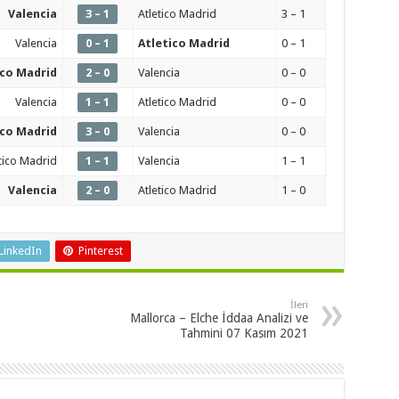
Valencia
3 – 1
Atletico Madrid
3 – 1
Valencia
0 – 1
Atletico Madrid
0 – 1
ico Madrid
2 – 0
Valencia
0 – 0
Valencia
1 – 1
Atletico Madrid
0 – 0
ico Madrid
3 – 0
Valencia
0 – 0
tico Madrid
1 – 1
Valencia
1 – 1
Valencia
2 – 0
Atletico Madrid
1 – 0
LinkedIn
Pinterest
İleri
Mallorca – Elche İddaa Analizi ve
Tahmini 07 Kasım 2021