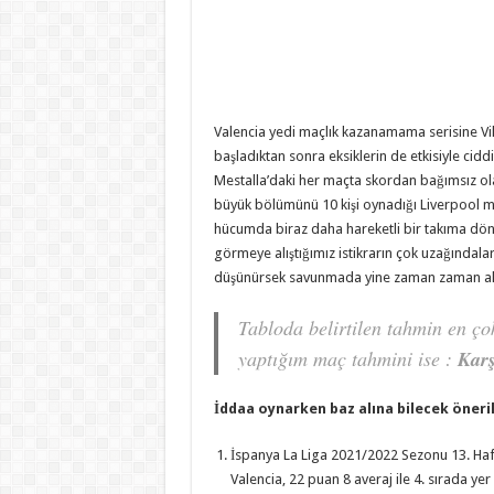
Valencia yedi maçlık kazanamama serisine Vill
başladıktan sonra eksiklerin de etkisiyle cidd
Mestalla’daki her maçta skordan bağımsız olar
büyük bölümünü 10 kişi oynadığı Liverpool m
hücumda biraz daha hareketli bir takıma dö
görmeye alıştığımız istikrarın çok uzağındalar
düşünürsek savunmada yine zaman zaman aksaya
Tabloda belirtilen tahmin en çok
yaptığım maç tahmini ise :
Karş
İddaa oynarken baz alına bilecek öneri
İspanya La Liga 2021/2022 Sezonu 13. Haft
Valencia, 22 puan 8 averaj ile 4. sırada yer 