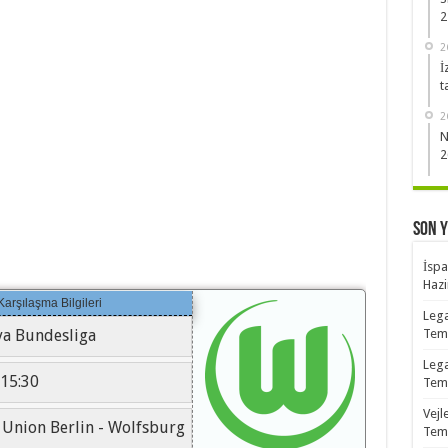
2
2
İ
t
2
N
2
Son 
İspa
Hazi
Karşılaşma Bilgileri
Lega
Tem
a Bundesliga
Lega
15:30
Tem
Vejl
Union Berlin - Wolfsburg
Tem