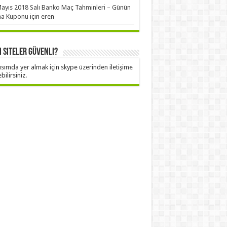
ayıs 2018 Salı Banko Maç Tahminleri – Günün
aa Kuponu
için
eren
 Siteler Güvenli?
ısımda yer almak için skype üzerinden iletişime
bilirsiniz.