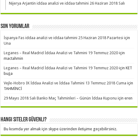
Nijerya Arjantin iddaa analizi ve iddaa tahmini 26 Haziran 2018 Salı
Son Yorumlar
İspanya Fas iddaa analizi ve iddaa tahmini 25 Haziran 2018 Pazartesi
için
Una
Leganes – Real Madrid İddaa Analizi ve Tahmini 19 Temmuz 2020
için
mactahmin
Leganes – Real Madrid İddaa Analizi ve Tahmini 19 Temmuz 2020
için
KET
buğa
Vejle-Hobro IK İddaa Analizi ve İddaa Tahmini 13 Temmuz 2018 Cuma
için
TAHMİNCİ
29 Mayıs 2018 Salı Banko Maç Tahminleri – Günün İddaa Kuponu
için
eren
Hangi Siteler Güvenli?
Bu kısımda yer almak için skype üzerinden iletişime geçebilirsiniz.