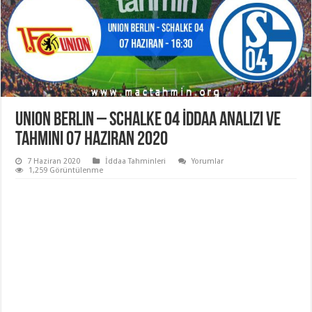
Union Berlin – Schalke 04 İddaa Analizi ve
Tahmini 07 Haziran 2020
7 Haziran 2020
İddaa Tahminleri
Yorumlar
1,259 Görüntülenme