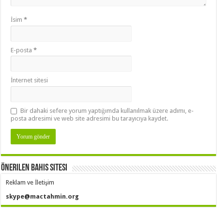
İsim
*
E-posta
*
İnternet sitesi
Bir dahaki sefere yorum yaptığımda kullanılmak üzere adımı, e-
posta adresimi ve web site adresimi bu tarayıcıya kaydet.
Önerilen Bahis Sitesi
Reklam ve İletişim
skype@mactahmin.org