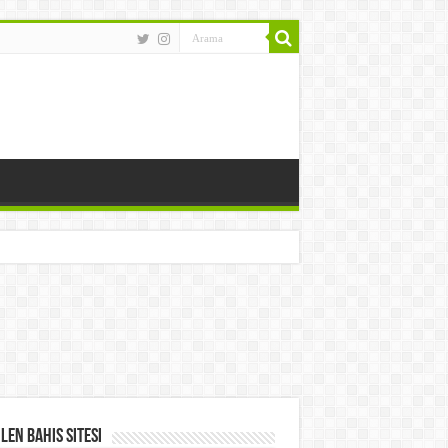
len Bahis Sitesi