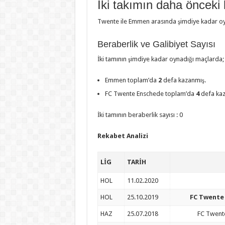
İki takımın daha önceki 
Twente ile Emmen arasında şimdiye kadar 
Beraberlik ve Galibiyet Sayısı
İki tamının şimdiye kadar oynadığı maçlarda;
Emmen toplam’da
2
defa kazanmış.
FC Twente Enschede toplam’da
4
defa kaz
İki tamının beraberlik sayısı : 0
Rekabet Analizi
LİG
TARİH
HOL
11.02.2020
HOL
25.10.2019
FC Twente
HAZ
25.07.2018
FC Twent