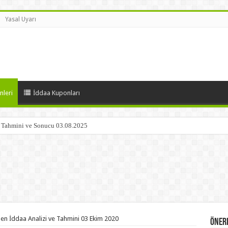
Yasal Uyarı
nleri
İddaa Kuponları
ç Tahmini ve Sonucu 03.08.2025
n İddaa Analizi ve Tahmini 03 Ekim 2020
Öneri