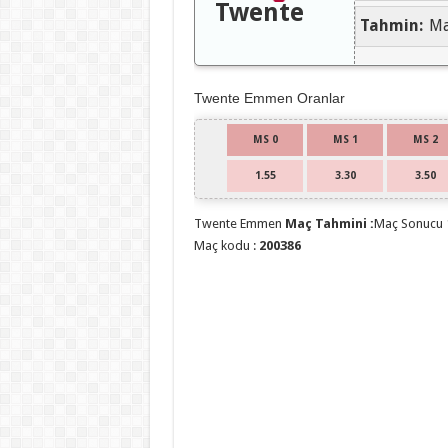
Twente
Tahmin:
Ma
Twente Emmen Oranlar
MS 0
MS 1
MS 2
1.55
3.30
3.50
Twente Emmen
Maç Tahmini :
Maç Sonucu 
Maç kodu :
200386