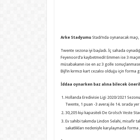
Arke Stadyumu
Stadı’nda oynanacak maçı
Twente sezona iyi başladı. İç sahada oynadı
Feyenoord’a kaybetmedi! Emmen ise 3 maçında
müsabakanın ise en az 3 golle sonuçlanmas
Bijl’in kırmızı kart cezalısı olduğu için forma
İddaa oynarken baz alına bilecek öneri
Hollanda Eredivisie Ligi 2020/2021 Sezonu 
Twente, 1 puan -3 averaj ile 14. sırada yer
30,205 kişi kapasiteli De Grolsch Veste S
Ev sahibi takımda Lindon Selahi, misafir t
sakatlıkları nedeniyle karşılaşmada forma