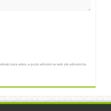
nılmak üzere adımı, e-posta adresimi ve web site adresimi bu