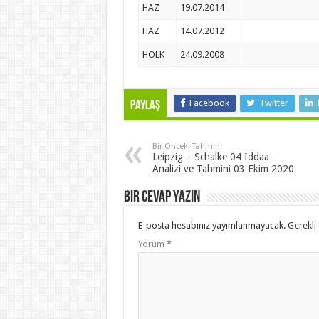
HAZ
19.07.2014
HAZ
14.07.2012
HOLK
24.09.2008
Facebook
Twitter
Paylaş
Bir Önceki Tahmin
Leipzig – Schalke 04 İddaa
Analizi ve Tahmini 03 Ekim 2020
Bir cevap yazın
E-posta hesabınız yayımlanmayacak.
Gerekli
Yorum
*