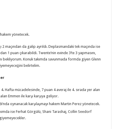
, hakem
yönetecek.
ğı 2 maçından da galip ayrıldı. Deplasmandaki tek maçında ise
n 1 puan çıkarabildi. Twente’nin evinde 3’te 3 yapmasını,
ını bekliyorum. Konuk takımda savunmada formda giyen Glenn
 giyemeyeceğini belirtelim.
ler
4. Hafta mücadelesinde, 7 puan 4 averaj ile 4. sırada yer alan
 alan Emmen ile karşı karşıya geliyor.
tadı’nda oynanacak karşılaşmayı hakem Martin Perez yönetecek.
akımda ise Ferhat Görgülü, Shani Tarashaj, Collin Seedorf
 giyemeyecekler.