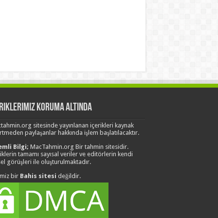
eriklerimiz Koruma Altında
tahmin.org sitesinde yayınlanan içerikleri kaynak
irtmeden paylaşanlar hakkında işlem başlatılacaktır.
mli Bilgi;
MacTahmin.org Bir tahmin sitesidir.
iklerin tamamı sayısal veriler ve editörlerin kendi
sel görüşleri ile oluşturulmaktadır.
emiz bir
Bahis sitesi
değildir.