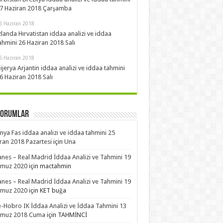
7 Haziran 2018 Çarşamba
6 Haziran 2018
zlanda Hırvatistan iddaa analizi ve iddaa
ahmini 26 Haziran 2018 Salı
6 Haziran 2018
ijerya Arjantin iddaa analizi ve iddaa tahmini
6 Haziran 2018 Salı
Yorumlar
nya Fas iddaa analizi ve iddaa tahmini 25
ran 2018 Pazartesi
için
Una
nes – Real Madrid İddaa Analizi ve Tahmini 19
muz 2020
için
mactahmin
nes – Real Madrid İddaa Analizi ve Tahmini 19
muz 2020
için
KET buğa
e-Hobro IK İddaa Analizi ve İddaa Tahmini 13
muz 2018 Cuma
için
TAHMİNCİ