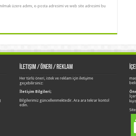
nılmak üzere adımı, e-posta adresimi ve web site adresimi bu
İletişim / Öneri / Reklam
İç
Her türlü öneri, istek ve reklam için iletişime
mac
bel
geçebilirsiniz:
İletişim Bilgileri;
Öne
İçer
Bilgilerimiz güncellenmektedir. Ara ara tekrar kontol
t
kişi
edin.
Sit