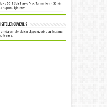
ayıs 2018 Salı Banko Maç Tahminleri – Günün
aa Kuponu
için
eren
 Siteler Güvenli?
ısımda yer almak için skype üzerinden iletişime
bilirsiniz.