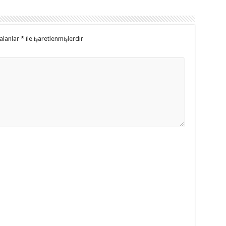
 alanlar
*
ile işaretlenmişlerdir