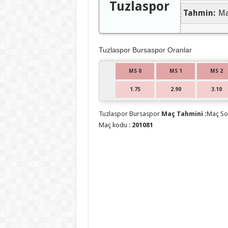
Tuzlaspor
Tahmin:
Ma
Tuzlaspor Bursaspor Oranlar
MS 0
MS 1
MS 2
1.75
2.90
3.10
Tuzlaspor Bursaspor
Maç Tahmini :
Maç So
Maç kodu :
201081