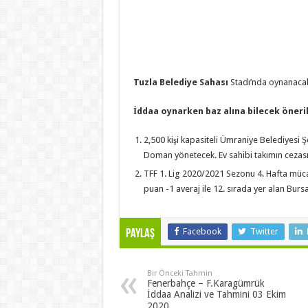
Tuzla Belediye Sahası
Stadı’nda oynanaca
İddaa oynarken baz alına bilecek öneri
2,500 kişi kapasiteli Ümraniye Belediyesi 
Doman yönetecek. Ev sahibi takımın cezası
TFF 1. Lig 2020/2021 Sezonu 4. Hafta mücad
puan -1 averaj ile 12. sırada yer alan Bursa
Facebook
Twitter
Paylaş
Bir Önceki Tahmin
Fenerbahçe – F.Karagümrük
İddaa Analizi ve Tahmini 03 Ekim
2020