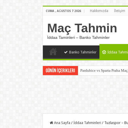
Hakkımızda
İletişim
CUMA , AĞUSTOS 7 2026
Maç Tahmin
İddaa Taminleri – Banko Tahminler
Banko Tahminler
İddaa Tahmi
Günün İçerikleri
Pardubice vs Sparta Praha Ma
Ana Sayfa
/
İddaa Tahminleri
/
Tuzlaspor – Bu