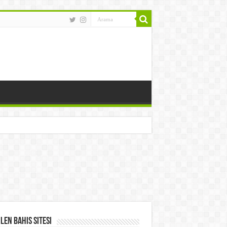
len Bahis Sitesi