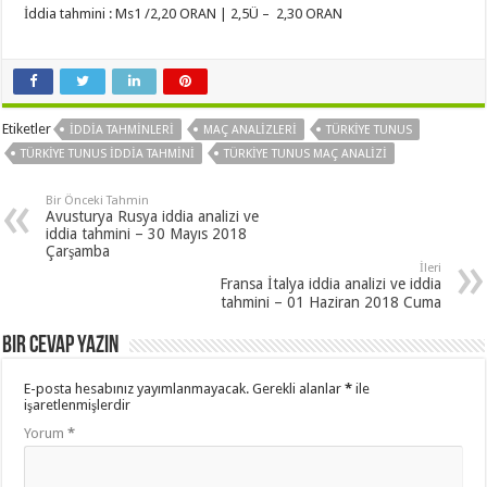
İddia tahmini : Ms1 /2,20 ORAN | 2,5Ü – 2,30 ORAN
Etiketler
IDDIA TAHMINLERI
MAÇ ANALIZLERI
TÜRKIYE TUNUS
TÜRKIYE TUNUS IDDIA TAHMINI
TÜRKIYE TUNUS MAÇ ANALIZI
Bir Önceki Tahmin
Avusturya Rusya iddia analizi ve
iddia tahmini – 30 Mayıs 2018
Çarşamba
İleri
Fransa İtalya iddia analizi ve iddia
tahmini – 01 Haziran 2018 Cuma
Bir cevap yazın
E-posta hesabınız yayımlanmayacak.
Gerekli alanlar
*
ile
işaretlenmişlerdir
Yorum
*