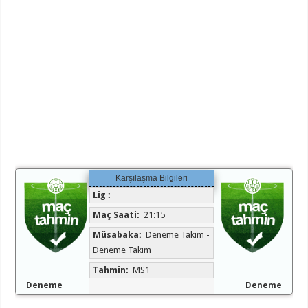
Karşılaşma Bilgileri
Lig :
Maç Saati:
21:15
Müsabaka:
Deneme Takım -
Deneme Takım
Tahmin:
MS1
Deneme
Deneme
Takım
Takım