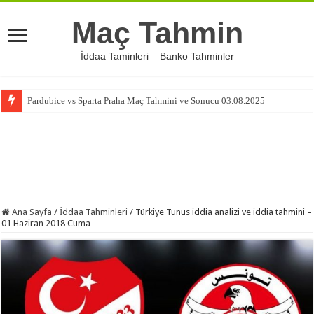
Maç Tahmin
İddaa Taminleri – Banko Tahminler
Pardubice vs Sparta Praha Maç Tahmini ve Sonucu 03.08.2025
Ana Sayfa
/
İddaa Tahminleri
/
Türkiye Tunus iddia analizi ve iddia tahmini –
01 Haziran 2018 Cuma