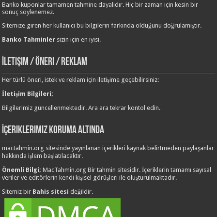
Banko kuponlar tamamen tahmine dayalıdır. Hiç bir zaman için kesin bir
sonuç söylenemez.
Sitemize giren her kullanıcı bu bilgilerin farkında olduğunu doğrulamıştır.
Banko Tahminler
sizin için en iyisi.
İletişim / Öneri / Reklam
Her türlü öneri, istek ve reklam için iletişime geçebilirsiniz:
İletişim Bilgileri;
Bilgilerimiz güncellenmektedir. Ara ara tekrar kontol edin.
İçeriklerimiz Koruma Altında
mactahmin.org sitesinde yayınlanan içerikleri kaynak belirtmeden paylaşanlar
hakkında işlem başlatılacaktır.
Önemli Bilgi;
MacTahmin.org Bir tahmin sitesidir. İçeriklerin tamamı sayısal
veriler ve editörlerin kendi kişisel görüşleri ile oluşturulmaktadır.
Sitemiz bir
Bahis sitesi
değildir.