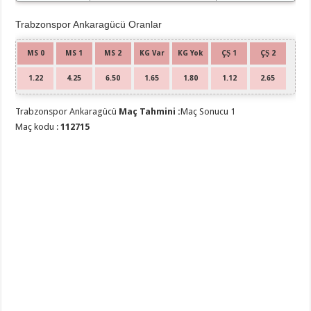
Trabzonspor
Trabzonspor Ankaragücü Oranlar
MS 0
MS 1
MS 2
KG Var
KG Yok
ÇŞ 1
ÇŞ 2
1.22
4.25
6.50
1.65
1.80
1.12
2.65
Trabzonspor Ankaragücü
Maç Tahmini :
Maç Sonucu 1
Maç kodu :
112715