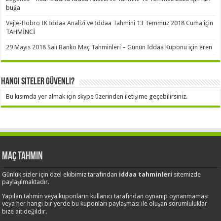
buğa
Vejle-Hobro IK İddaa Analizi ve İddaa Tahmini 13 Temmuz 2018 Cuma
için
TAHMİNCİ
29 Mayıs 2018 Salı Banko Maç Tahminleri – Günün İddaa Kuponu
için
eren
Hangi Siteler Güvenli?
Bu kısımda yer almak için skype üzerinden iletişime geçebilirsiniz.
Maç Tahmin
Günlük sizler için özel ekibimiz tarafından
iddaa tahminleri
sitemizde
paylaşılmaktadır.
Yapılan tahmin veya kuponların kullanıcı tarafından oynanıp oynanmaması
veya her hangi bir yerde bu kuponları paylaşması ile oluşan sorumluluklar
bize ait değildir.