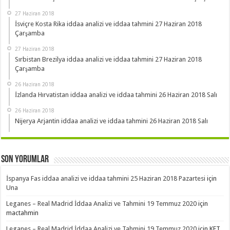
27 Haziran 2018
İsviçre Kosta Rika iddaa analizi ve iddaa tahmini 27 Haziran 2018
Çarşamba
27 Haziran 2018
Sırbistan Brezilya iddaa analizi ve iddaa tahmini 27 Haziran 2018
Çarşamba
26 Haziran 2018
İzlanda Hırvatistan iddaa analizi ve iddaa tahmini 26 Haziran 2018 Salı
26 Haziran 2018
Nijerya Arjantin iddaa analizi ve iddaa tahmini 26 Haziran 2018 Salı
Son Yorumlar
İspanya Fas iddaa analizi ve iddaa tahmini 25 Haziran 2018 Pazartesi
için
Una
Leganes – Real Madrid İddaa Analizi ve Tahmini 19 Temmuz 2020
için
mactahmin
Leganes – Real Madrid İddaa Analizi ve Tahmini 19 Temmuz 2020
için
KET