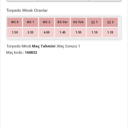
Torpedo Minsk Oranlar
MS 0
MS 1
MS 2
KG Var
KG Yok
ÇŞ 1
ÇŞ 2
1.50
3.35
4.00
1.45
1.95
1.10
1.18
Torpedo Minsk
Maç Tahmini :
Maç Sonucu 1
Maç kodu :
160832