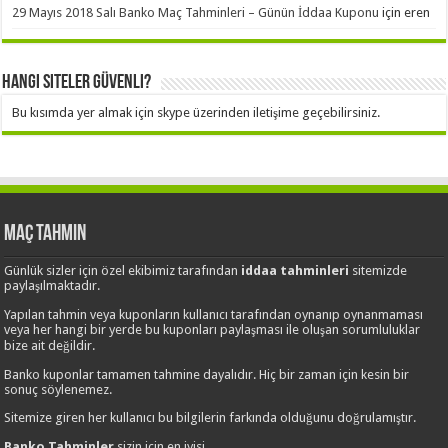
29 Mayıs 2018 Salı Banko Maç Tahminleri – Günün İddaa Kuponu
için
eren
Hangi Siteler Güvenli?
Bu kısımda yer almak için skype üzerinden iletişime geçebilirsiniz.
Maç Tahmin
Günlük sizler için özel ekibimiz tarafından
iddaa tahminleri
sitemizde
paylaşılmaktadır.
Yapılan tahmin veya kuponların kullanıcı tarafından oynanıp oynanmaması
veya her hangi bir yerde bu kuponları paylaşması ile oluşan sorumluluklar
bize ait değildir.
Banko kuponlar tamamen tahmine dayalıdır. Hiç bir zaman için kesin bir
sonuç söylenemez.
Sitemize giren her kullanıcı bu bilgilerin farkında olduğunu doğrulamıştır.
Banko Tahminler
sizin için en iyisi.