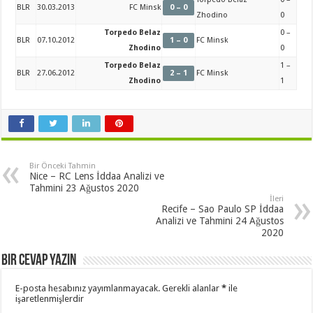
BLR
30.03.2013
FC Minsk
0 – 0
Zhodino
0
Torpedo Belaz
0 –
BLR
07.10.2012
1 – 0
FC Minsk
Zhodino
0
Torpedo Belaz
1 –
BLR
27.06.2012
2 – 1
FC Minsk
Zhodino
1
Bir Önceki Tahmin
Nice – RC Lens İddaa Analizi ve
Tahmini 23 Ağustos 2020
İleri
Recife – Sao Paulo SP İddaa
Analizi ve Tahmini 24 Ağustos
2020
Bir cevap yazın
E-posta hesabınız yayımlanmayacak.
Gerekli alanlar
*
ile
işaretlenmişlerdir