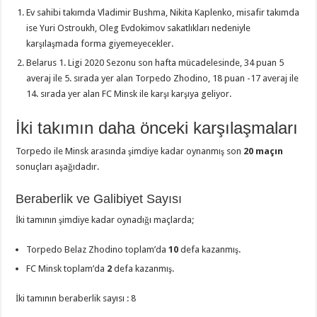
Ev sahibi takımda Vladimir Bushma, Nikita Kaplenko, misafir takımda
ise Yuri Ostroukh, Oleg Evdokimov sakatlıkları nedeniyle
karşılaşmada forma giyemeyecekler.
Belarus 1. Ligi 2020 Sezonu son hafta mücadelesinde, 34 puan 5
averaj ile 5. sırada yer alan Torpedo Zhodino, 18 puan -17 averaj ile
14. sırada yer alan FC Minsk ile karşı karşıya geliyor.
İki takımın daha önceki karşılaşmaları
Torpedo ile Minsk arasında şimdiye kadar oynanmış son
20 maçın
sonuçları aşağıdadır.
Beraberlik ve Galibiyet Sayısı
İki tamının şimdiye kadar oynadığı maçlarda;
Torpedo Belaz Zhodino toplam’da
10
defa kazanmış.
FC Minsk toplam’da
2
defa kazanmış.
İki tamının beraberlik sayısı : 8