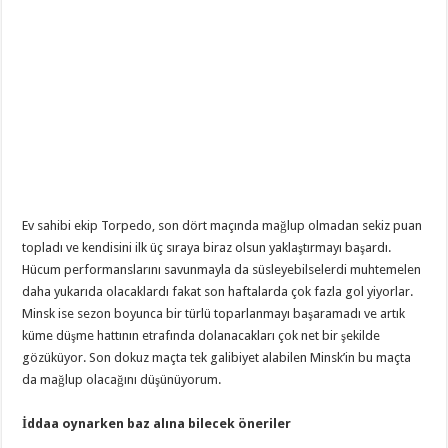
Ev sahibi ekip Torpedo, son dört maçında mağlup olmadan sekiz puan
topladı ve kendisini ilk üç sıraya biraz olsun yaklaştırmayı başardı.
Hücum performanslarını savunmayla da süsleyebilselerdi muhtemelen
daha yukarıda olacaklardı fakat son haftalarda çok fazla gol yiyorlar.
Minsk ise sezon boyunca bir türlü toparlanmayı başaramadı ve artık
küme düşme hattının etrafında dolanacakları çok net bir şekilde
gözüküyor. Son dokuz maçta tek galibiyet alabilen Minsk’in bu maçta
da mağlup olacağını düşünüyorum.
İddaa oynarken baz alına bilecek öneriler