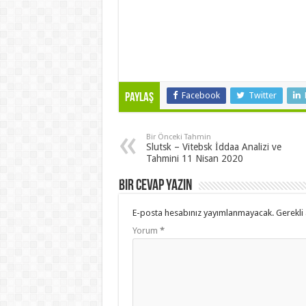
Facebook
Twitter
Paylaş
Bir Önceki Tahmin
Slutsk – Vitebsk İddaa Analizi ve
Tahmini 11 Nisan 2020
Bir cevap yazın
E-posta hesabınız yayımlanmayacak.
Gerekli
Yorum
*