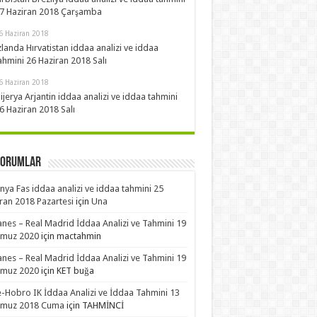
7 Haziran 2018 Çarşamba
6 Haziran 2018
zlanda Hırvatistan iddaa analizi ve iddaa
ahmini 26 Haziran 2018 Salı
6 Haziran 2018
ijerya Arjantin iddaa analizi ve iddaa tahmini
6 Haziran 2018 Salı
Yorumlar
nya Fas iddaa analizi ve iddaa tahmini 25
ran 2018 Pazartesi
için
Una
nes – Real Madrid İddaa Analizi ve Tahmini 19
muz 2020
için
mactahmin
nes – Real Madrid İddaa Analizi ve Tahmini 19
muz 2020
için
KET buğa
e-Hobro IK İddaa Analizi ve İddaa Tahmini 13
muz 2018 Cuma
için
TAHMİNCİ