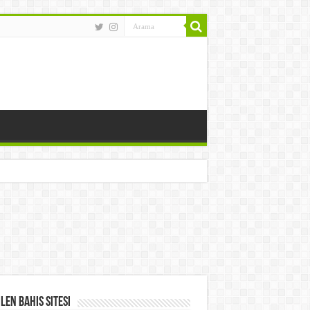
len Bahis Sitesi