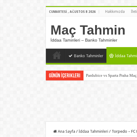
Hakkımızda
İlet
CUMARTESI , AĞUSTOS 8 2026
Maç Tahmin
İddaa Taminleri – Banko Tahminler
Banko Tahminler
İddaa Tahmi
Günün İçerikleri
Pardubice vs Sparta Praha Ma
Ana Sayfa
/
İddaa Tahminleri
/
Torpedo – FC 