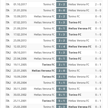
İTA
01.10.2017
Torino FC
2 – 2
Hellas Verona FC
2 – 0
İTA
31.01.2016
Torino FC
0 – 0
Hellas Verona FC
0 – 0
İTA
13.09.2015
Hellas Verona FC
2 – 2
Torino FC
0 – 0
İTA
07.02.2015
Hellas Verona FC
1 – 3
Torino FC
0 – 1
İTA
21.09.2014
Torino FC
0 – 1
Hellas Verona FC
0 – 0
İTA
17.02.2014
Hellas Verona FC
1 – 3
Torino FC
1 – 0
İTA
25.09.2013
Torino FC
2 – 2
Hellas Verona FC
1 – 1
İTA2
12.03.2012
Torino FC
1 – 4
Hellas Verona FC
0 – 2
İTA2
09.10.2011
Hellas Verona FC
1 – 3
Torino FC
1 – 2
İTA2
23.04.2006
Hellas Verona FC
0 – 1
Torino FC
0 – 0
İTA2
19.11.2005
Torino FC
2 – 1
Hellas Verona FC
0 – 1
İTA2
23.01.2005
Hellas Verona FC
2 – 0
Torino FC
1 – 0
İTA2
10.09.2004
Torino FC
3 – 1
Hellas Verona FC
3 – 0
İTA2
01.05.2004
Torino FC
1 – 1
Hellas Verona FC
1 – 0
İTA2
30.11.2003
Hellas Verona FC
0 – 0
Torino FC
0 – 0
İTA
30.03.2002
Hellas Verona FC
0 – 1
Torino FC
0 – 1
İTA
25.11.2001
Torino FC
5 – 1
Hellas Verona FC
0 – 1
İTA
25.03.2000
Torino FC
0 – 3
Hellas Verona FC
0 – 3