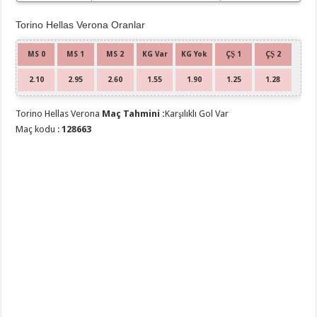
Torino Hellas Verona Oranlar
MS 0
MS 1
MS 2
KG Var
KG Yok
ÇŞ 1
ÇŞ 2
2.10
2.95
2.60
1.55
1.90
1.25
1.28
Torino Hellas Verona
Maç Tahmini :
Karşılıklı Gol Var
Maç kodu :
128663