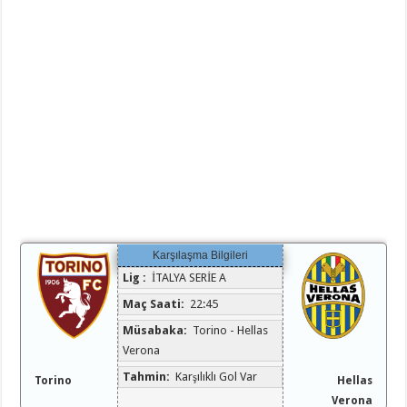
Karşılaşma Bilgileri
Lig :
İTALYA SERİE A
Maç Saati:
22:45
Müsabaka:
Torino - Hellas
Verona
Tahmin:
Karşılıklı Gol Var
Torino
Hellas
Verona