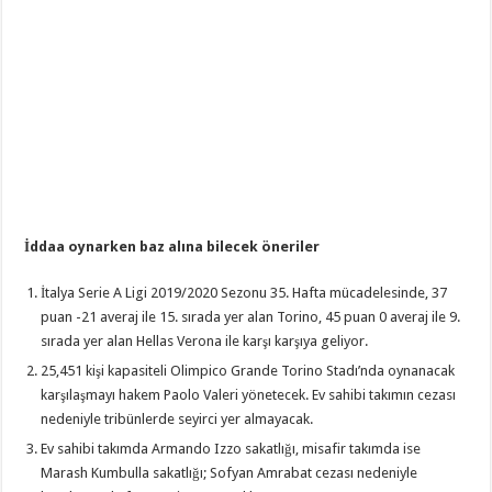
İddaa oynarken baz alına bilecek öneriler
İtalya Serie A Ligi 2019/2020 Sezonu 35. Hafta mücadelesinde, 37
puan -21 averaj ile 15. sırada yer alan Torino, 45 puan 0 averaj ile 9.
sırada yer alan Hellas Verona ile karşı karşıya geliyor.
25,451 kişi kapasiteli Olimpico Grande Torino Stadı’nda oynanacak
karşılaşmayı hakem Paolo Valeri yönetecek. Ev sahibi takımın cezası
nedeniyle tribünlerde seyirci yer almayacak.
Ev sahibi takımda Armando Izzo sakatlığı, misafir takımda ise
Marash Kumbulla sakatlığı; Sofyan Amrabat cezası nedeniyle