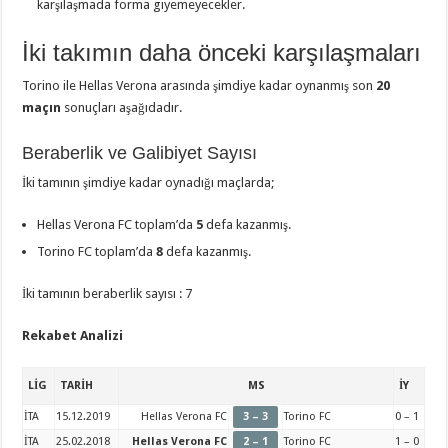
karşılaşmada forma giyemeyecekler.
İki takımın daha önceki karşılaşmaları
Torino ile Hellas Verona arasında şimdiye kadar oynanmış son
20
maçın
sonuçları aşağıdadır.
Beraberlik ve Galibiyet Sayısı
İki tamının şimdiye kadar oynadığı maçlarda;
Hellas Verona FC toplam’da
5
defa kazanmış.
Torino FC toplam’da
8
defa kazanmış.
İki tamının beraberlik sayısı : 7
Rekabet Analizi
LİG
TARİH
MS
İY
İTA
15.12.2019
Hellas Verona FC
3 – 3
Torino FC
0 – 1
İTA
25.02.2018
Hellas Verona FC
2 – 1
Torino FC
1 – 0