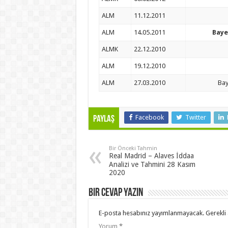
ALM
11.12.2011
ALM
14.05.2011
Baye
ALMK
22.12.2010
ALM
19.12.2010
ALM
27.03.2010
Bay
Facebook
Twitter
Paylaş
Bir Önceki Tahmin
Real Madrid – Alaves İddaa
Analizi ve Tahmini 28 Kasım
2020
Bir cevap yazın
E-posta hesabınız yayımlanmayacak.
Gerekli
Yorum
*