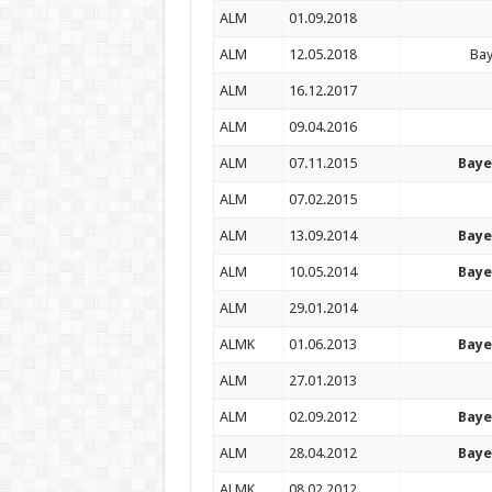
ALM
01.09.2018
ALM
12.05.2018
Bay
ALM
16.12.2017
ALM
09.04.2016
ALM
07.11.2015
Baye
ALM
07.02.2015
ALM
13.09.2014
Baye
ALM
10.05.2014
Baye
ALM
29.01.2014
ALMK
01.06.2013
Baye
ALM
27.01.2013
ALM
02.09.2012
Baye
ALM
28.04.2012
Baye
ALMK
08.02.2012