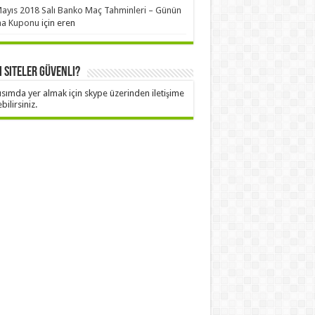
ayıs 2018 Salı Banko Maç Tahminleri – Günün
aa Kuponu
için
eren
 Siteler Güvenli?
ısımda yer almak için skype üzerinden iletişime
bilirsiniz.