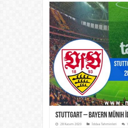
Stuttgart – Bayern Münih İd
28 Kasım 2020
İddaa Tahminleri