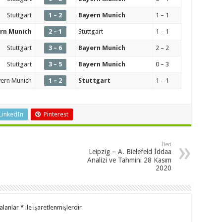
Stuttgart
1 – 2
Bayern Munich
1 – 1
rn Munich
2 – 1
Stuttgart
1 – 1
Stuttgart
3 – 6
Bayern Munich
2 – 2
Stuttgart
3 – 5
Bayern Munich
0 – 3
ern Munich
1 – 2
Stuttgart
1 – 1
LinkedIn
Pinterest
İleri
Leipzig – A. Bielefeld İddaa
Analizi ve Tahmini 28 Kasım
2020
 alanlar
*
ile işaretlenmişlerdir