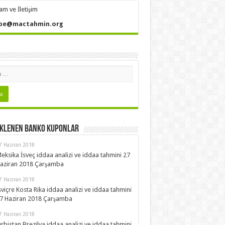
am ve İletişim
pe@mactahmin.org
Eklenen Banko Kuponlar
7 Haziran 2018
eksika İsveç iddaa analizi ve iddaa tahmini 27
aziran 2018 Çarşamba
7 Haziran 2018
sviçre Kosta Rika iddaa analizi ve iddaa tahmini
7 Haziran 2018 Çarşamba
7 Haziran 2018
ırbistan Brezilya iddaa analizi ve iddaa tahmini