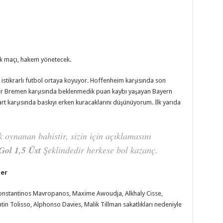
k maçı, hakem
yönetecek.
istikrarlı futbol ortaya koyuyor. Hoffenheim karşısında son
der Bremen karşısında beklenmedik puan kaybı yaşayan Bayern
rt karşısında baskıyı erken kuracaklarını düşünüyorum. İlk yarıda
 oynanan bahistir, sizin için açıklamasını
Gol 1,5 Üst
Şeklindedir herkese bol kazanç.
ler
Konstantinos Mavropanos, Maxime Awoudja, Alkhaly Cisse,
in Tolisso, Alphonso Davies, Malik Tillman sakatlıkları nedeniyle