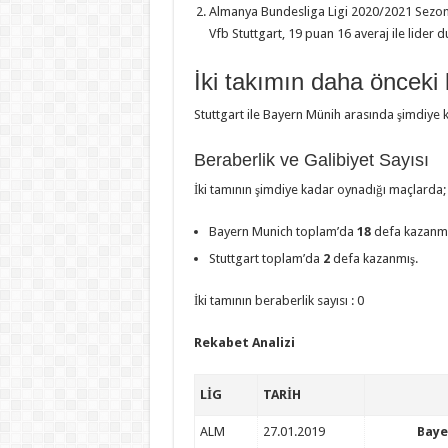
Almanya Bundesliga Ligi 2020/2021 Sezonu 
Vfb Stuttgart, 19 puan 16 averaj ile lider 
İki takımın daha önceki 
Stuttgart ile Bayern Münih arasında şimdiye
Beraberlik ve Galibiyet Sayısı
İki tamının şimdiye kadar oynadığı maçlarda;
Bayern Munich toplam’da
18
defa kazanmı
Stuttgart toplam’da
2
defa kazanmış.
İki tamının beraberlik sayısı : 0
Rekabet Analizi
LİG
TARİH
ALM
27.01.2019
Baye