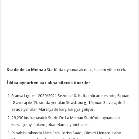
Stade de La Meinau
Stadı’nda oynanacak maçı, hakem
yönetecek.
İddaa oynarken baz alına bilecek öneriler
Fransa Ligue 1 2020/2021 Sezonu 10. Hafta mücadelesinde, 6 puan
-8 averaj ile 19. sırada yer alan Strasbourg, 15 puan 3 averaj ile 5.
sırada yer alan Marsilya ile karşı karşıya geliyor.
29,230 kişi kapasiteli Stade De La Meinau Stadı’nda oynanacak
karşılaşmayı hakem Johan Hamel yönetecek.
Ev sahibi takımda Mats Sels, Idriss Saadi, Dimitri Lienard, Lebo