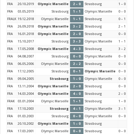
FRA
20.10.2019
Olympic Marseille
2 – 0
Strasbourg
1 – 0
FRA
03.05.2019
Strasbourg
1 – 1
Olympic Marseille
0 – 0
FRALK
19.12.2018
Olympic Marseille
1 – 1
Strasbourg
0 – 1
FRA
26.09.2018
Olympic Marseille
3 – 2
Strasbourg
2 – 1
FRA
16.01.2018
Olympic Marseille
2 – 0
Strasbourg
0 – 0
FRA
15.10.2017
Strasbourg
3 – 3
Olympic Marseille
1 – 1
FRA
17.05.2008
Olympic Marseille
4 – 3
Strasbourg
3 – 2
FRA
04.08.2007
Strasbourg
0 – 0
Olympic Marseille
0 – 0
FRA
06.05.2006
Olympic Marseille
2 – 2
Strasbourg
0 – 0
FRA
17.12.2005
Strasbourg
0 – 1
Olympic Marseille
0 – 0
FRA
09.04.2005
Strasbourg
1 – 0
Olympic Marseille
0 – 0
FRA
13.11.2004
Olympic Marseille
2 – 0
Strasbourg
0 – 0
FRA
14.03.2004
Olympic Marseille
4 – 0
Strasbourg
2 – 0
FRAK
03.01.2004
Olympic Marseille
1 – 1
Strasbourg
1 – 0
FRA
17.10.2003
Strasbourg
4 – 1
Olympic Marseille
3 – 1
FRA
01.03.2003
Strasbourg
0 – 0
Olympic Marseille
0 – 0
FRA
20.10.2002
Olympic Marseille
1 – 0
Strasbourg
FRA
17.03.2001
Olympic Marseille
0 – 0
Strasbourg
0 – 0