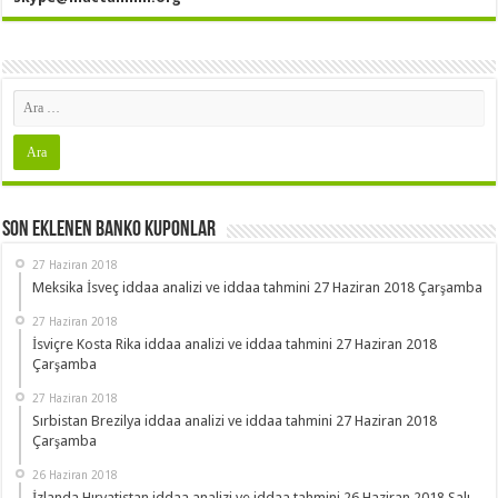
Son Eklenen Banko Kuponlar
27 Haziran 2018
Meksika İsveç iddaa analizi ve iddaa tahmini 27 Haziran 2018 Çarşamba
27 Haziran 2018
İsviçre Kosta Rika iddaa analizi ve iddaa tahmini 27 Haziran 2018
Çarşamba
27 Haziran 2018
Sırbistan Brezilya iddaa analizi ve iddaa tahmini 27 Haziran 2018
Çarşamba
26 Haziran 2018
İzlanda Hırvatistan iddaa analizi ve iddaa tahmini 26 Haziran 2018 Salı