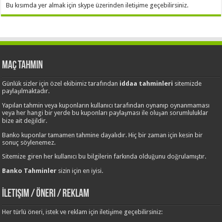
Bu kısımda yer almak için skype üzerinden iletişime geçebilirsiniz.
Maç Tahmin
Günlük sizler için özel ekibimiz tarafından
iddaa tahminleri
sitemizde
paylaşılmaktadır.
Yapılan tahmin veya kuponların kullanıcı tarafından oynanıp oynanmaması
veya her hangi bir yerde bu kuponları paylaşması ile oluşan sorumluluklar
bize ait değildir.
Banko kuponlar tamamen tahmine dayalıdır. Hiç bir zaman için kesin bir
sonuç söylenemez.
Sitemize giren her kullanıcı bu bilgilerin farkında olduğunu doğrulamıştır.
Banko Tahminler
sizin için en iyisi.
İletişim / Öneri / Reklam
Her türlü öneri, istek ve reklam için iletişime geçebilirsiniz: