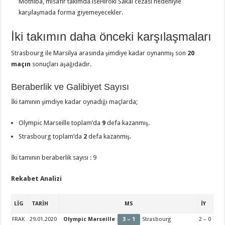
Mothiba, misafir takımda iseHiroki Sakai cezası nedeniyle
karşılaşmada forma giyemeyecekler.
İki takımın daha önceki karşılaşmaları
Strasbourg ile Marsilya arasında şimdiye kadar oynanmış son
20
maçın
sonuçları aşağıdadır.
Beraberlik ve Galibiyet Sayısı
İki tamının şimdiye kadar oynadığı maçlarda;
Olympic Marseille toplam’da
9
defa kazanmış.
Strasbourg toplam’da
2
defa kazanmış.
İki tamının beraberlik sayısı : 9
Rekabet Analizi
LİG
TARİH
MS
İY
FRAK
29.01.2020
Olympic Marseille
3 – 1
Strasbourg
2 – 0