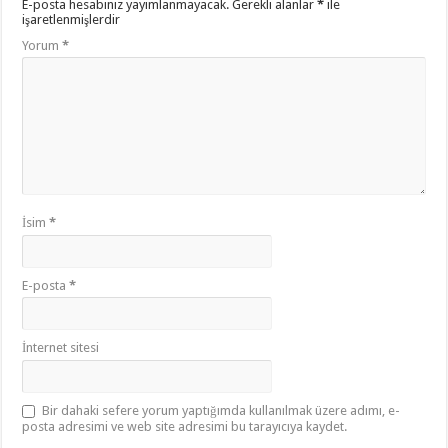
E-posta hesabınız yayımlanmayacak.
Gerekli alanlar
*
ile
işaretlenmişlerdir
Yorum
*
İsim
*
E-posta
*
İnternet sitesi
Bir dahaki sefere yorum yaptığımda kullanılmak üzere adımı, e-
posta adresimi ve web site adresimi bu tarayıcıya kaydet.