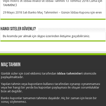
Vejle-Hobro IK İddaa Analizi ve İddaa Tahmini 13 Temmuz 2018 Cuma
için
TAHMİNCİ
29 Mayıs 2018 Salı Banko Maç Tahminleri – Günün İddaa Kuponu
için
eren
Hangi Siteler Güvenli?
Bu kısımda yer almak için skype üzerinden iletişime geçebilirsiniz.
Maç Tahmin
Günlük sizler için özel ekibimiz tarafından
iddaa tahminleri
sitemizde
paylaşılmaktadır.
Yapılan tahmin veya kuponların kullanıcı tarafından oynanıp oynanmaması
veya her hangi bir yerde bu kuponları paylaşması ile oluşan sorumluluklar
bize ait değildir.
Banko kuponlar tamamen tahmine dayalıdır. Hiç bir zaman için kesin bir
sonuç söylenemez.