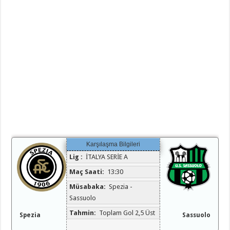
Karşılaşma Bilgileri
Lig :
İTALYA SERİE A
Maç Saati:
13:30
Müsabaka:
Spezia -
Sassuolo
Tahmin:
Toplam Gol 2,5 Üst
Spezia
Sassuolo