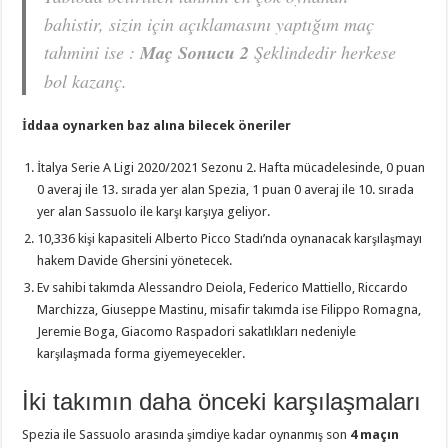
bahistir, sizin için açıklamasını yaptığım maç
tahmini ise :
Maç Sonucu 2
Şeklindedir herkese
bol kazanç.
İddaa oynarken baz alına bilecek öneriler
İtalya Serie A Ligi 2020/2021 Sezonu 2. Hafta mücadelesinde, 0 puan
0 averaj ile 13. sırada yer alan Spezia, 1 puan 0 averaj ile 10. sırada
yer alan Sassuolo ile karşı karşıya geliyor.
10,336 kişi kapasiteli Alberto Picco Stadı’nda oynanacak karşılaşmayı
hakem Davide Ghersini yönetecek.
Ev sahibi takımda Alessandro Deiola, Federico Mattiello, Riccardo
Marchizza, Giuseppe Mastinu, misafir takımda ise Filippo Romagna,
Jeremie Boga, Giacomo Raspadori sakatlıkları nedeniyle
karşılaşmada forma giyemeyecekler.
İki takımın daha önceki karşılaşmaları
Spezia ile Sassuolo arasında şimdiye kadar oynanmış son
4 maçın