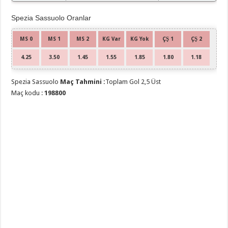
Spezia Sassuolo Oranlar
MS 0
MS 1
MS 2
KG Var
KG Yok
ÇŞ 1
ÇŞ 2
4.25
3.50
1.45
1.55
1.85
1.80
1.18
Spezia Sassuolo
Maç Tahmini :
Toplam Gol 2,5 Üst
Maç kodu :
198800