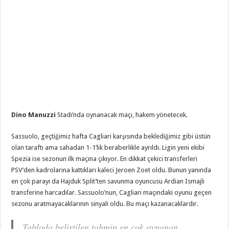
Dino Manuzzi
Stadı’nda oynanacak maçı, hakem
yönetecek.
Sassuolo, geçtiğimiz hafta Cagliari karşısında beklediğimiz gibi üstün
olan taraftı ama sahadan 1-1’lik beraberlikle ayrıldı. Ligin yeni ekibi
Spezia ise sezonun ilk maçına çıkıyor. En dikkat çekici transferleri
PSV’den kadrolarına kattıkları kaleci Jeroen Zoet oldu. Bunun yanında
en çok parayı da Hajduk Split’ten savunma oyuncusu Ardian Ismajli
transferine harcadılar. Sassuolo’nun, Cagliari maçındaki oyunu geçen
sezonu aratmayacaklarının sinyali oldu. Bu maçı kazanacaklardır.
Tabloda belirtilen tahmin en çok oynanan