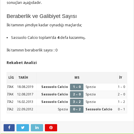
sonuçları aşağıdadır.
Beraberlik ve Galibiyet Sayısı
İki tamının şimdiye kadar oynadığı maçlarda;
Sassuolo Calcio toplam’da
4
defa kazanmış.
İki tamının beraberlik sayısı : 0
Rekabet Analizi
LİG
TARİH
MS
İY
İTAK
18.08.2019
Sassuolo Calcio
1 – 0
Spezia
1 – 0
İTAK
12.08.2017
Sassuolo Calcio
2 – 0
Spezia
2 – 0
İTA2
16.02.2013
Sassuolo Calcio
3 – 2
Spezia
1 – 2
İTA2
22.09.2012
Spezia
0 – 2
Sassuolo Calcio
0 – 1