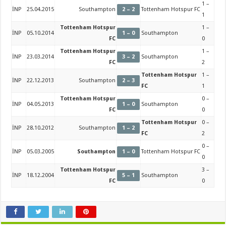
1 –
İNP
25.04.2015
Southampton
2 – 2
Tottenham Hotspur FC
1
Tottenham Hotspur
1 –
İNP
05.10.2014
1 – 0
Southampton
FC
0
Tottenham Hotspur
1 –
İNP
23.03.2014
3 – 2
Southampton
FC
2
Tottenham Hotspur
1 –
İNP
22.12.2013
Southampton
2 – 3
FC
1
Tottenham Hotspur
0 –
İNP
04.05.2013
1 – 0
Southampton
FC
0
Tottenham Hotspur
0 –
İNP
28.10.2012
Southampton
1 – 2
FC
2
0 –
İNP
05.03.2005
Southampton
1 – 0
Tottenham Hotspur FC
0
Tottenham Hotspur
3 –
İNP
18.12.2004
5 – 1
Southampton
FC
0