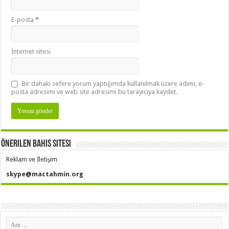
E-posta
*
İnternet sitesi
Bir dahaki sefere yorum yaptığımda kullanılmak üzere adımı, e-
posta adresimi ve web site adresimi bu tarayıcıya kaydet.
Önerilen Bahis Sitesi
Reklam ve İletişim
skype@mactahmin.org