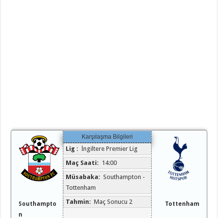
Karşılaşma Bilgileri
Lig :
İngiltere Premier Lig
Maç Saati:
14:00
Müsabaka:
Southampton -
Tottenham
Tahmin:
Maç Sonucu 2
Southampto
Tottenham
n