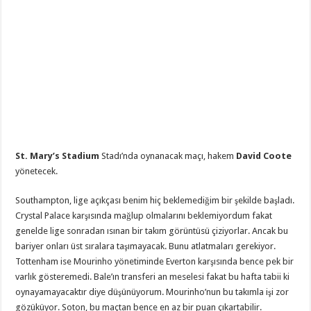
St. Mary’s Stadium
Stadı’nda oynanacak maçı, hakem
David Coote
yönetecek.
Southampton, lige açıkçası benim hiç beklemediğim bir şekilde başladı.
Crystal Palace karşısında mağlup olmalarını beklemiyordum fakat
genelde lige sonradan ısınan bir takım görüntüsü çiziyorlar. Ancak bu
bariyer onları üst sıralara taşımayacak. Bunu atlatmaları gerekiyor.
Tottenham ise Mourinho yönetiminde Everton karşısında bence pek bir
varlık gösteremedi. Bale’ın transferi an meselesi fakat bu hafta tabii ki
oynayamayacaktır diye düşünüyorum. Mourinho’nun bu takımla işi zor
gözüküyor. Soton, bu maçtan bence en az bir puan çıkartabilir.