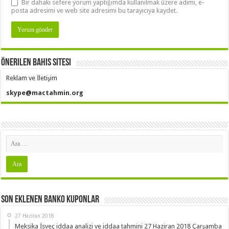
Bir dahaki sefere yorum yaptığımda kullanılmak üzere adımı, e-
posta adresimi ve web site adresimi bu tarayıcıya kaydet.
Önerilen Bahis Sitesi
Reklam ve İletişim
skype@mactahmin.org
Son Eklenen Banko Kuponlar
27 Haziran 2018
Meksika İsveç iddaa analizi ve iddaa tahmini 27 Haziran 2018 Çarşamba