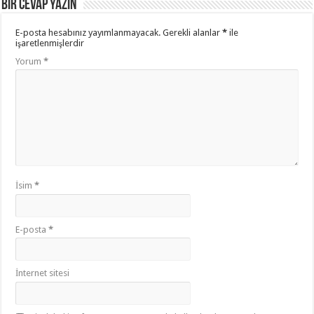
Bir cevap yazın
E-posta hesabınız yayımlanmayacak.
Gerekli alanlar
*
ile
işaretlenmişlerdir
Yorum
*
İsim
*
E-posta
*
İnternet sitesi