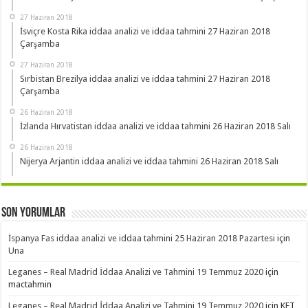
27 Haziran 2018
İsviçre Kosta Rika iddaa analizi ve iddaa tahmini 27 Haziran 2018
Çarşamba
27 Haziran 2018
Sırbistan Brezilya iddaa analizi ve iddaa tahmini 27 Haziran 2018
Çarşamba
26 Haziran 2018
İzlanda Hırvatistan iddaa analizi ve iddaa tahmini 26 Haziran 2018 Salı
26 Haziran 2018
Nijerya Arjantin iddaa analizi ve iddaa tahmini 26 Haziran 2018 Salı
Son Yorumlar
İspanya Fas iddaa analizi ve iddaa tahmini 25 Haziran 2018 Pazartesi
için
Una
Leganes – Real Madrid İddaa Analizi ve Tahmini 19 Temmuz 2020
için
mactahmin
Leganes – Real Madrid İddaa Analizi ve Tahmini 19 Temmuz 2020
için
KET