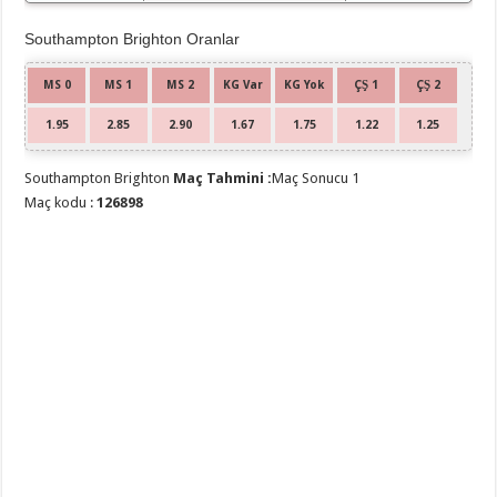
Southampton Brighton Oranlar
MS 0
MS 1
MS 2
KG Var
KG Yok
ÇŞ 1
ÇŞ 2
1.95
2.85
2.90
1.67
1.75
1.22
1.25
Southampton Brighton
Maç Tahmini :
Maç Sonucu 1
Maç kodu :
126898