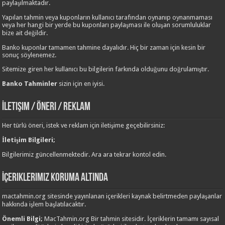
paylaşılmaktadır.
Yapılan tahmin veya kuponların kullanıcı tarafından oynanıp oynanmaması
veya her hangi bir yerde bu kuponları paylaşması ile oluşan sorumluluklar
bize ait değildir.
Banko kuponlar tamamen tahmine dayalıdır. Hiç bir zaman için kesin bir
sonuç söylenemez.
Sitemize giren her kullanıcı bu bilgilerin farkında olduğunu doğrulamıştır.
Banko Tahminler
sizin için en iyisi.
İletişim / Öneri / Reklam
Her türlü öneri, istek ve reklam için iletişime geçebilirsiniz:
İletişim Bilgileri;
Bilgilerimiz güncellenmektedir. Ara ara tekrar kontol edin.
İçeriklerimiz Koruma Altında
mactahmin.org sitesinde yayınlanan içerikleri kaynak belirtmeden paylaşanlar
hakkında işlem başlatılacaktır.
Önemli Bilgi;
MacTahmin.org Bir tahmin sitesidir. İçeriklerin tamamı sayısal