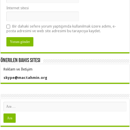
İnternet sitesi
Bir dahaki sefere yorum yaptığımda kullanılmak üzere adımı, e-
posta adresimi ve web site adresimi bu tarayıcıya kaydet.
Önerilen Bahis Sitesi
Reklam ve İletişim
skype@mactahmin.org