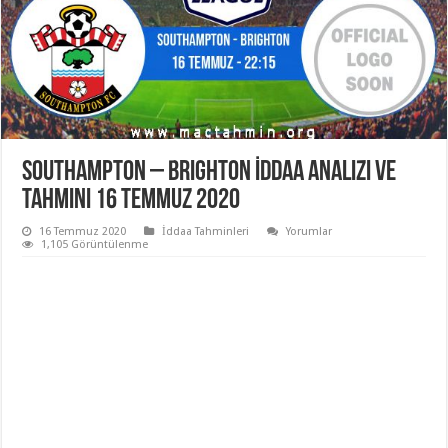
Southampton – Brighton İddaa Analizi ve
Tahmini 16 Temmuz 2020
16 Temmuz 2020
İddaa Tahminleri
Yorumlar
1,105 Görüntülenme