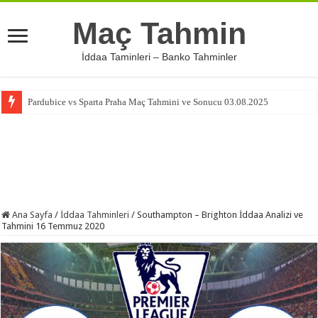
Maç Tahmin
İddaa Taminleri – Banko Tahminler
Pardubice vs Sparta Praha Maç Tahmini ve Sonucu 03.08.2025
Ana Sayfa
/
İddaa Tahminleri
/
Southampton – Brighton İddaa Analizi ve
Tahmini 16 Temmuz 2020