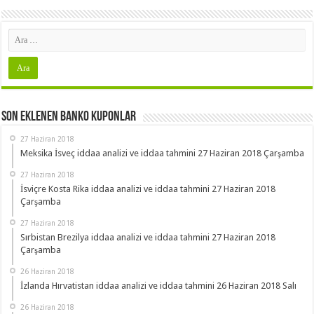
Son Eklenen Banko Kuponlar
27 Haziran 2018
Meksika İsveç iddaa analizi ve iddaa tahmini 27 Haziran 2018 Çarşamba
27 Haziran 2018
İsviçre Kosta Rika iddaa analizi ve iddaa tahmini 27 Haziran 2018
Çarşamba
27 Haziran 2018
Sırbistan Brezilya iddaa analizi ve iddaa tahmini 27 Haziran 2018
Çarşamba
26 Haziran 2018
İzlanda Hırvatistan iddaa analizi ve iddaa tahmini 26 Haziran 2018 Salı
26 Haziran 2018