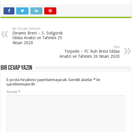
Bir Önceki Tahmin
Dinamo Brest – S. Soligorsk
İddaa Analizi ve Tahmini 25
Nisan 2020
İleri
Torpedo – FC Ruh Brest İddaa
Analizi ve Tahmini 26 Nisan 2020
Bir cevap yazın
E-posta hesabınız yayımlanmayacak.
Gerekli alanlar
*
ile
işaretlenmişlerdir
Yorum
*