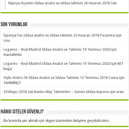
Nijerya Arjantin iddaa analizi ve iddaa tahmini 26 Haziran 2018 Salı
Son Yorumlar
İspanya Fas iddaa analizi ve iddaa tahmini 25 Haziran 2018 Pazartesi
için
Una
Leganes – Real Madrid İddaa Analizi ve Tahmini 19 Temmuz 2020
için
mactahmin
Leganes – Real Madrid İddaa Analizi ve Tahmini 19 Temmuz 2020
için
KET
buğa
Vejle-Hobro IK İddaa Analizi ve İddaa Tahmini 13 Temmuz 2018 Cuma
için
TAHMİNCİ
29 Mayıs 2018 Salı Banko Maç Tahminleri – Günün İddaa Kuponu
için
eren
Hangi Siteler Güvenli?
Bu kısımda yer almak için skype üzerinden iletişime geçebilirsiniz.