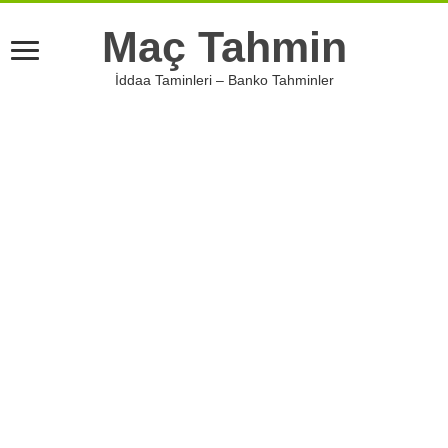
Maç Tahmin
İddaa Taminleri – Banko Tahminler