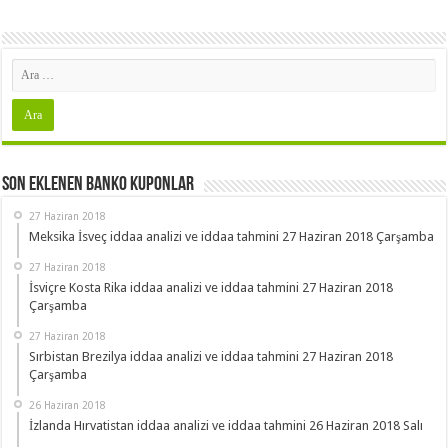
Son Eklenen Banko Kuponlar
27 Haziran 2018
Meksika İsveç iddaa analizi ve iddaa tahmini 27 Haziran 2018 Çarşamba
27 Haziran 2018
İsviçre Kosta Rika iddaa analizi ve iddaa tahmini 27 Haziran 2018
Çarşamba
27 Haziran 2018
Sırbistan Brezilya iddaa analizi ve iddaa tahmini 27 Haziran 2018
Çarşamba
26 Haziran 2018
İzlanda Hırvatistan iddaa analizi ve iddaa tahmini 26 Haziran 2018 Salı