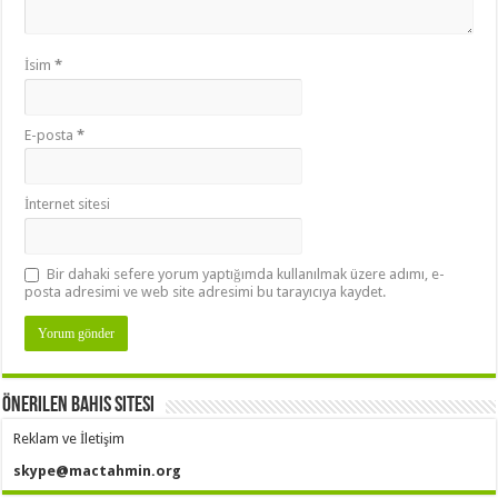
İsim
*
E-posta
*
İnternet sitesi
Bir dahaki sefere yorum yaptığımda kullanılmak üzere adımı, e-
posta adresimi ve web site adresimi bu tarayıcıya kaydet.
Önerilen Bahis Sitesi
Reklam ve İletişim
skype@mactahmin.org