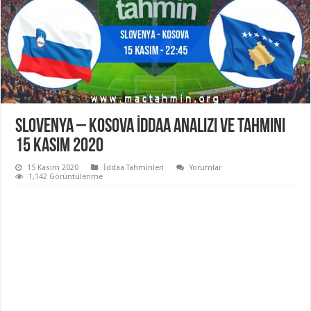
Slovenya – Kosova İddaa Analizi ve Tahmini
15 Kasım 2020
15 Kasım 2020
İddaa Tahminleri
Yorumlar
1,142 Görüntülenme