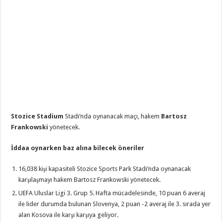
Stozice Stadium
Stadı’nda oynanacak maçı, hakem
Bartosz
Frankowski
yönetecek.
İddaa oynarken baz alına bilecek öneriler
16,038 kişi kapasiteli Stozice Sports Park Stadı’nda oynanacak
karşılaşmayı hakem Bartosz Frankowski yönetecek.
UEFA Uluslar Ligi 3. Grup 5. Hafta mücadelesinde, 10 puan 6 averaj
ile lider durumda bulunan Slovenya, 2 puan -2 averaj ile 3. sırada yer
alan Kosova ile karşı karşıya geliyor.