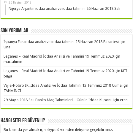
26 Haziran 2018
Nijerya Arjantin iddaa analizi ve iddaa tahmini 26 Haziran 2018 Salı
Son Yorumlar
İspanya Fas iddaa analizi ve iddaa tahmini 25 Haziran 2018 Pazartesi
için
Una
Leganes – Real Madrid İddaa Analizi ve Tahmini 19 Temmuz 2020
için
mactahmin
Leganes – Real Madrid İddaa Analizi ve Tahmini 19 Temmuz 2020
için
KET
buğa
Vejle-Hobro IK İddaa Analizi ve İddaa Tahmini 13 Temmuz 2018 Cuma
için
TAHMİNCİ
29 Mayıs 2018 Salı Banko Maç Tahminleri – Günün İddaa Kuponu
için
eren
Hangi Siteler Güvenli?
Bu kısımda yer almak için skype üzerinden iletişime geçebilirsiniz.