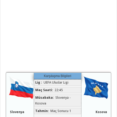
Karşılaşma Bilgileri
Lig :
UEFA Uluslar Ligi
Maç Saati:
22:45
Müsabaka:
Slovenya -
Kosova
Tahmin:
Maç Sonucu 1
Slovenya
Kosova