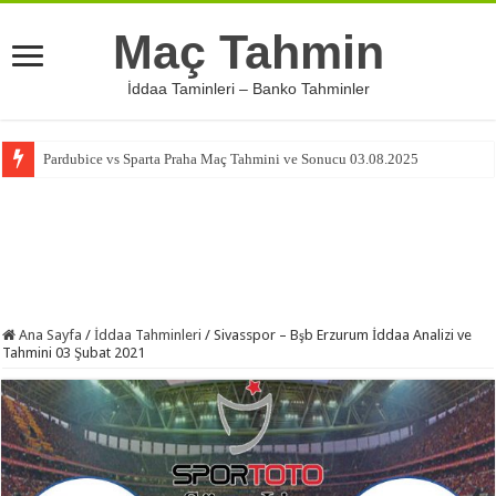
Maç Tahmin
İddaa Taminleri – Banko Tahminler
Pardubice vs Sparta Praha Maç Tahmini ve Sonucu 03.08.2025
Ana Sayfa
/
İddaa Tahminleri
/
Sivasspor – Bşb Erzurum İddaa Analizi ve
Tahmini 03 Şubat 2021