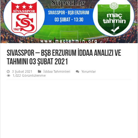
Sivasspor – Bşb Erzurum İddaa Analizi ve
Tahmini 03 Şubat 2021
3 Şubat 2021
İddaa Tahminleri
Yorumlar
1,022 Görüntülenme