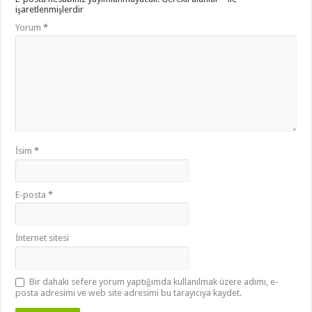
işaretlenmişlerdir
Yorum
*
İsim
*
E-posta
*
İnternet sitesi
Bir dahaki sefere yorum yaptığımda kullanılmak üzere adımı, e-
posta adresimi ve web site adresimi bu tarayıcıya kaydet.