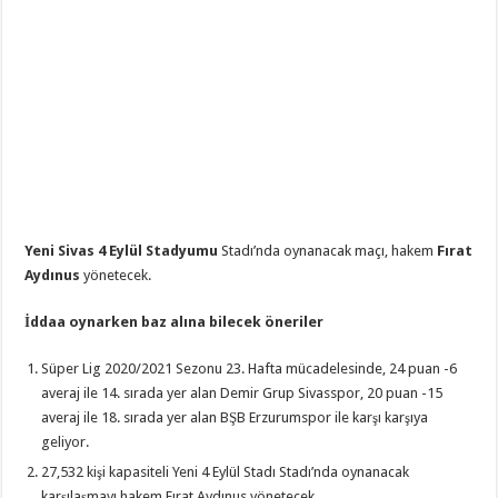
Yeni Sivas 4 Eylül Stadyumu
Stadı’nda oynanacak maçı, hakem
Fırat
Aydınus
yönetecek.
İddaa oynarken baz alına bilecek öneriler
Süper Lig 2020/2021 Sezonu 23. Hafta mücadelesinde, 24 puan -6
averaj ile 14. sırada yer alan Demir Grup Sivasspor, 20 puan -15
averaj ile 18. sırada yer alan BŞB Erzurumspor ile karşı karşıya
geliyor.
27,532 kişi kapasiteli Yeni 4 Eylül Stadı Stadı’nda oynanacak
karşılaşmayı hakem Fırat Aydınus yönetecek.