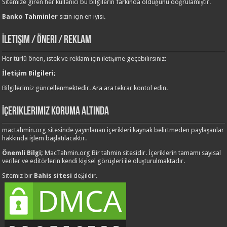
Sitemize giren her kullanıcı bu bilgilerin farkında olduğunu doğrulamıştır.
Banko Tahminler
sizin için en iyisi.
İletişim / Öneri / Reklam
Her türlü öneri, istek ve reklam için iletişime geçebilirsiniz:
İletişim Bilgileri;
Bilgilerimiz güncellenmektedir. Ara ara tekrar kontol edin.
İçeriklerimiz Koruma Altında
mactahmin.org sitesinde yayınlanan içerikleri kaynak belirtmeden paylaşanlar
hakkında işlem başlatılacaktır.
Önemli Bilgi;
MacTahmin.org Bir tahmin sitesidir. İçeriklerin tamamı sayısal
veriler ve editörlerin kendi kişisel görüşleri ile oluşturulmaktadır.
Sitemiz bir
Bahis sitesi
değildir.