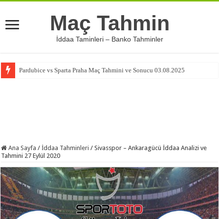
Maç Tahmin
İddaa Taminleri – Banko Tahminler
Pardubice vs Sparta Praha Maç Tahmini ve Sonucu 03.08.2025
Ana Sayfa
/
İddaa Tahminleri
/
Sivasspor – Ankaragücü İddaa Analizi ve
Tahmini 27 Eylül 2020