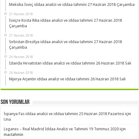
Meksika İsveç iddaa analizi ve iddaa tahmini 27 Haziran 2018 Çarşamba
27 Haziran 2018
İsviçre Kosta Rika iddaa analizi ve iddaa tahmini 27 Haziran 2018
Çarşamba
27 Haziran 2018
Sırbistan Brezilya iddaa analizi ve iddaa tahmini 27 Haziran 2018
Çarşamba
26 Haziran 2018
İzlanda Hırvatistan iddaa analizi ve iddaa tahmini 26 Haziran 2018 Salı
26 Haziran 2018
Nijerya Arjantin iddaa analizi ve iddaa tahmini 26 Haziran 2018 Salı
Son Yorumlar
İspanya Fas iddaa analizi ve iddaa tahmini 25 Haziran 2018 Pazartesi
için
Una
Leganes – Real Madrid İddaa Analizi ve Tahmini 19 Temmuz 2020
için
mactahmin