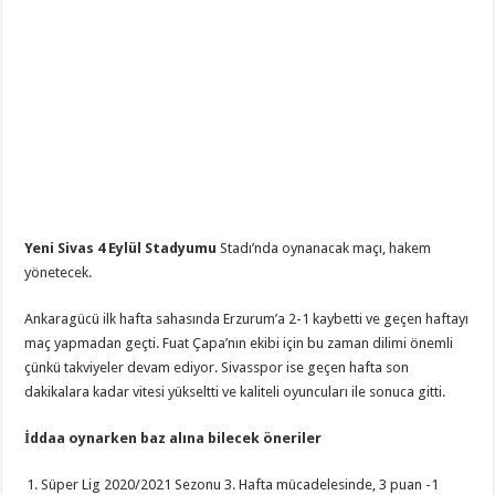
Yeni Sivas 4 Eylül Stadyumu
Stadı’nda oynanacak maçı, hakem
yönetecek.
Ankaragücü ilk hafta sahasında Erzurum’a 2-1 kaybetti ve geçen haftayı
maç yapmadan geçti. Fuat Çapa’nın ekibi için bu zaman dilimi önemli
çünkü takviyeler devam ediyor. Sivasspor ise geçen hafta son
dakikalara kadar vitesi yükseltti ve kaliteli oyuncuları ile sonuca gitti.
İddaa oynarken baz alına bilecek öneriler
Süper Lig 2020/2021 Sezonu 3. Hafta mücadelesinde, 3 puan -1