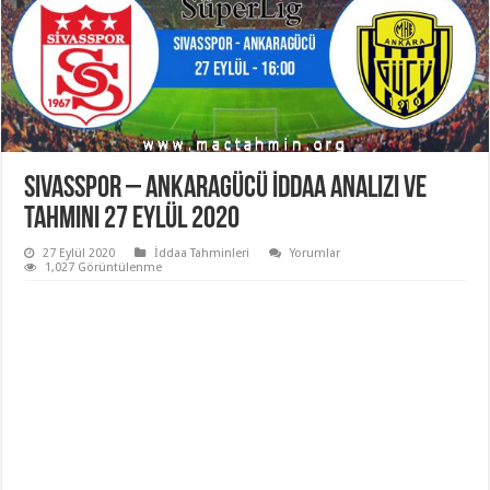
Sivasspor – Ankaragücü İddaa Analizi ve
Tahmini 27 Eylül 2020
27 Eylül 2020
İddaa Tahminleri
Yorumlar
1,027 Görüntülenme