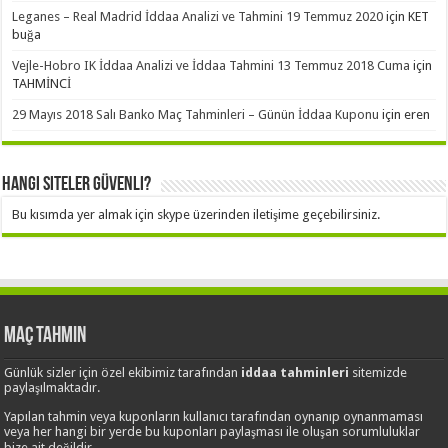
Leganes – Real Madrid İddaa Analizi ve Tahmini 19 Temmuz 2020
için
KET
buğa
Vejle-Hobro IK İddaa Analizi ve İddaa Tahmini 13 Temmuz 2018 Cuma
için
TAHMİNCİ
29 Mayıs 2018 Salı Banko Maç Tahminleri – Günün İddaa Kuponu
için
eren
Hangi Siteler Güvenli?
Bu kısımda yer almak için skype üzerinden iletişime geçebilirsiniz.
Maç Tahmin
Günlük sizler için özel ekibimiz tarafından
iddaa tahminleri
sitemizde
paylaşılmaktadır.
Yapılan tahmin veya kuponların kullanıcı tarafından oynanıp oynanmaması
veya her hangi bir yerde bu kuponları paylaşması ile oluşan sorumluluklar
bize ait değildir.