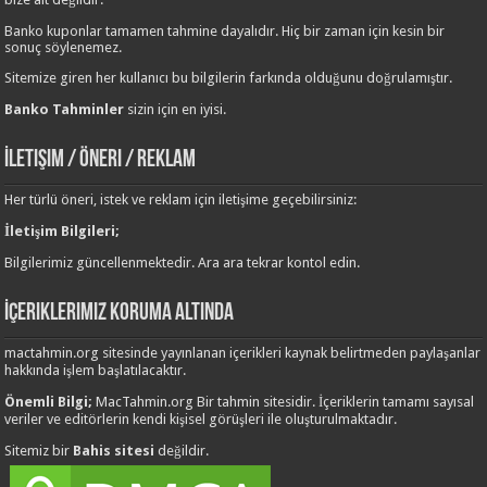
Banko kuponlar tamamen tahmine dayalıdır. Hiç bir zaman için kesin bir
sonuç söylenemez.
Sitemize giren her kullanıcı bu bilgilerin farkında olduğunu doğrulamıştır.
Banko Tahminler
sizin için en iyisi.
İletişim / Öneri / Reklam
Her türlü öneri, istek ve reklam için iletişime geçebilirsiniz:
İletişim Bilgileri;
Bilgilerimiz güncellenmektedir. Ara ara tekrar kontol edin.
İçeriklerimiz Koruma Altında
mactahmin.org sitesinde yayınlanan içerikleri kaynak belirtmeden paylaşanlar
hakkında işlem başlatılacaktır.
Önemli Bilgi;
MacTahmin.org Bir tahmin sitesidir. İçeriklerin tamamı sayısal
veriler ve editörlerin kendi kişisel görüşleri ile oluşturulmaktadır.
Sitemiz bir
Bahis sitesi
değildir.