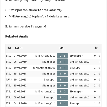
Sivasspor toplam’da
12
defa kazanmış.
MKE Ankaragücü toplam’da
1
defa kazanmış.
İki tamının beraberlik sayısı : 6
Rekabet Analizi
LİG
TARİH
MS
İY
STSL
01.03.2020
MKE Ankaragücü
0 – 3
Sivasspor
0 – 0
STSL
06.10.2019
Sivasspor
3 – 1
MKE Ankaragücü
1 – 1
STSL
20.05.2019
MKE Ankaragücü
3 – 1
Sivasspor
2 – 0
STSL
15.12.2018
Sivasspor
4 – 0
MKE Ankaragücü
2 – 0
TURK
29.10.2013
Sivasspor
1 – 1
MKE Ankaragücü
0 – 0
STSL
15.01.2012
Sivasspor
3 – 0
MKE Ankaragücü
2 – 0
STSL
22.09.2011
MKE Ankaragücü
1 – 2
Sivasspor
0 – 1
STSL
08.05.2011
Sivasspor
1 – 1
MKE Ankaragücü
0 – 0
STSL
04.12.2010
MKE Ankaragücü
1 – 1
Sivasspor
1 – 0