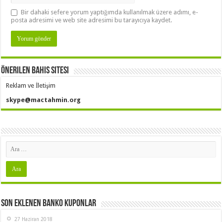
Bir dahaki sefere yorum yaptığımda kullanılmak üzere adımı, e-
posta adresimi ve web site adresimi bu tarayıcıya kaydet.
Önerilen Bahis Sitesi
Reklam ve İletişim
skype@mactahmin.org
Son Eklenen Banko Kuponlar
27 Haziran 2018