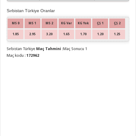
Sırbistan Türkiye Oranlar
MS 0
MS 1
MS 2
KG Var
KG Yok
ÇŞ 1
ÇŞ 2
1.85
2.95
3.20
1.65
1.70
1.20
1.25
Sırbistan Türkiye
Maç Tahmini :
Maç Sonucu 1
Maç kodu :
172962