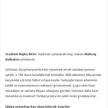
Stadium Rajko Mitic
Stadı’nda oynanacak maçı, hakem
Aleksey
Kulbakov
yönetecek.
Sırbistan, Rusya karşısında kötü oynamadı ancak sahadan puansız
ayrıldı. 3-1’lik skoru kesinlikle hak etmediler. Milli takımımız, Macaristan
karşısında çok kötü futbol ortaya koydu. Fazlasıyla topun arkasında
kaldık ve oyuncularımıza reaksiyon gösteremedi. Çoğu ismin hazır
olmadığını ve zamana ihtiyacı olduğunu gördük. Sırbistan daha hazır
durumda ve maalesef Türkiye’ye karşı bir adım önde gözüküyorlar.
İddaa oynarken baz alına bilecek öneriler