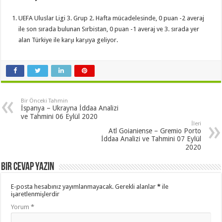
UEFA Uluslar Ligi 3. Grup 2. Hafta mücadelesinde, 0 puan -2 averaj
ile son sırada bulunan Sırbistan, 0 puan -1 averaj ve 3. sırada yer
alan Türkiye ile karşı karşıya geliyor.
Bir Önceki Tahmin
İspanya – Ukrayna İddaa Analizi
ve Tahmini 06 Eylül 2020
İleri
Atl Goianiense – Gremio Porto
İddaa Analizi ve Tahmini 07 Eylül
2020
Bir cevap yazın
E-posta hesabınız yayımlanmayacak.
Gerekli alanlar
*
ile
işaretlenmişlerdir
Yorum
*