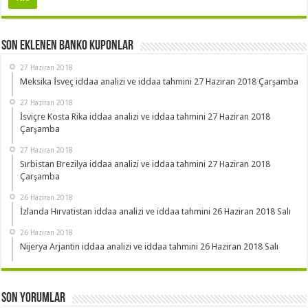
Son Eklenen Banko Kuponlar
27 Haziran 2018
Meksika İsveç iddaa analizi ve iddaa tahmini 27 Haziran 2018 Çarşamba
27 Haziran 2018
İsviçre Kosta Rika iddaa analizi ve iddaa tahmini 27 Haziran 2018
Çarşamba
27 Haziran 2018
Sırbistan Brezilya iddaa analizi ve iddaa tahmini 27 Haziran 2018
Çarşamba
26 Haziran 2018
İzlanda Hırvatistan iddaa analizi ve iddaa tahmini 26 Haziran 2018 Salı
26 Haziran 2018
Nijerya Arjantin iddaa analizi ve iddaa tahmini 26 Haziran 2018 Salı
Son Yorumlar