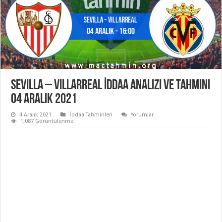
Sevilla – Villarreal İddaa Analizi ve Tahmini
04 Aralık 2021
4 Aralık 2021
İddaa Tahminleri
Yorumlar
1,087 Görüntülenme