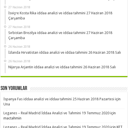
27 Haziran 2018
İsviçre Kosta Rika iddaa analizi ve iddaa tahmini 27 Haziran 2018
Çarşamba
27 Haziran 2018
Sırbistan Brezilya iddaa analizi ve iddaa tahmini 27 Haziran 2018
Çarşamba
26 Haziran 2018
İzlanda Hırvatistan iddaa analizi ve iddaa tahmini 26 Haziran 2018 Salı
26 Haziran 2018
Nijerya Arjantin iddaa analizi ve iddaa tahmini 26 Haziran 2018 Salı
Son Yorumlar
İspanya Fas iddaa analizi ve iddaa tahmini 25 Haziran 2018 Pazartesi
için
Una
Leganes – Real Madrid İddaa Analizi ve Tahmini 19 Temmuz 2020
için
mactahmin
Leganes – Real Madrid İddaa Analizi ve Tahmini 19 Temmuz 2020
için
KET