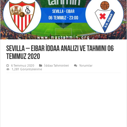
Sevilla – Eibar İddaa Analizi ve Tahmini 06
Temmuz 2020
6 Temmuz 2020
İddaa Tahminleri
Yorumlar
1,281 Görüntülenme