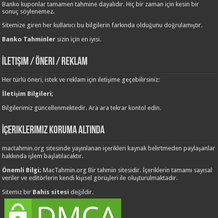
Banko kuponlar tamamen tahmine dayalıdır. Hiç bir zaman için kesin bir
sonuç söylenemez.
Sitemize giren her kullanıcı bu bilgilerin farkında olduğunu doğrulamıştır.
Banko Tahminler
sizin için en iyisi.
İletişim / Öneri / Reklam
Her türlü öneri, istek ve reklam için iletişime geçebilirsiniz:
İletişim Bilgileri;
Bilgilerimiz güncellenmektedir. Ara ara tekrar kontol edin.
İçeriklerimiz Koruma Altında
mactahmin.org sitesinde yayınlanan içerikleri kaynak belirtmeden paylaşanlar
hakkında işlem başlatılacaktır.
Önemli Bilgi;
MacTahmin.org Bir tahmin sitesidir. İçeriklerin tamamı sayısal
veriler ve editörlerin kendi kişisel görüşleri ile oluşturulmaktadır.
Sitemiz bir
Bahis sitesi
değildir.