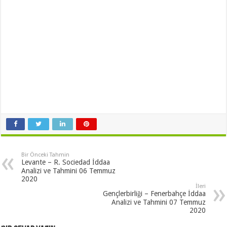
Bir Önceki Tahmin
Levante – R. Sociedad İddaa
Analizi ve Tahmini 06 Temmuz
2020
İleri
Gençlerbirliği – Fenerbahçe İddaa
Analizi ve Tahmini 07 Temmuz
2020