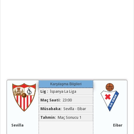
Karşılaşma Bilgileri
Lig :
İspanya La Liga
Maç Saati:
23:00
Müsabaka:
Sevilla - Eibar
Tahmin:
Maç Sonucu 1
Sevilla
Eibar