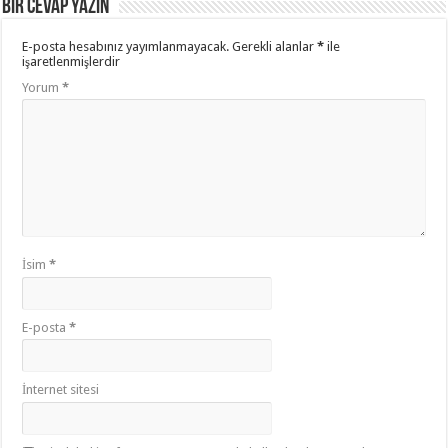
Bir cevap yazın
E-posta hesabınız yayımlanmayacak.
Gerekli alanlar
*
ile
işaretlenmişlerdir
Yorum
*
İsim
*
E-posta
*
İnternet sitesi