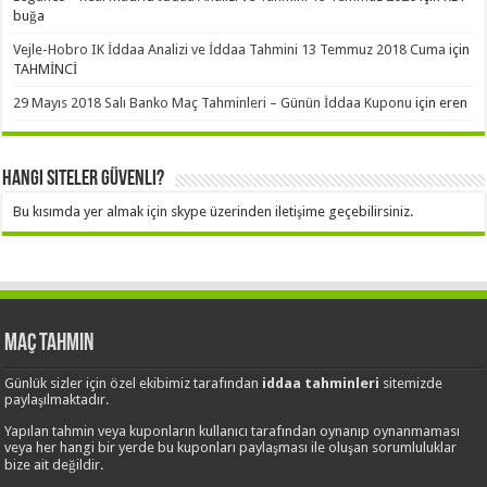
buğa
Vejle-Hobro IK İddaa Analizi ve İddaa Tahmini 13 Temmuz 2018 Cuma
için
TAHMİNCİ
29 Mayıs 2018 Salı Banko Maç Tahminleri – Günün İddaa Kuponu
için
eren
Hangi Siteler Güvenli?
Bu kısımda yer almak için skype üzerinden iletişime geçebilirsiniz.
Maç Tahmin
Günlük sizler için özel ekibimiz tarafından
iddaa tahminleri
sitemizde
paylaşılmaktadır.
Yapılan tahmin veya kuponların kullanıcı tarafından oynanıp oynanmaması
veya her hangi bir yerde bu kuponları paylaşması ile oluşan sorumluluklar
bize ait değildir.