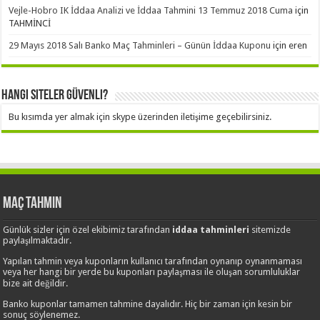
Vejle-Hobro IK İddaa Analizi ve İddaa Tahmini 13 Temmuz 2018 Cuma
için
TAHMİNCİ
29 Mayıs 2018 Salı Banko Maç Tahminleri – Günün İddaa Kuponu
için
eren
Hangi Siteler Güvenli?
Bu kısımda yer almak için skype üzerinden iletişime geçebilirsiniz.
Maç Tahmin
Günlük sizler için özel ekibimiz tarafından
iddaa tahminleri
sitemizde
paylaşılmaktadır.
Yapılan tahmin veya kuponların kullanıcı tarafından oynanıp oynanmaması
veya her hangi bir yerde bu kuponları paylaşması ile oluşan sorumluluklar
bize ait değildir.
Banko kuponlar tamamen tahmine dayalıdır. Hiç bir zaman için kesin bir
sonuç söylenemez.