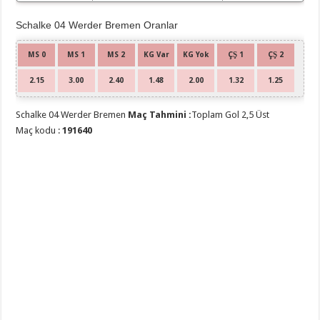
Schalke 04 Werder Bremen Oranlar
MS 0
MS 1
MS 2
KG Var
KG Yok
ÇŞ 1
ÇŞ 2
2.15
3.00
2.40
1.48
2.00
1.32
1.25
Schalke 04 Werder Bremen
Maç Tahmini :
Toplam Gol 2,5 Üst
Maç kodu :
191640