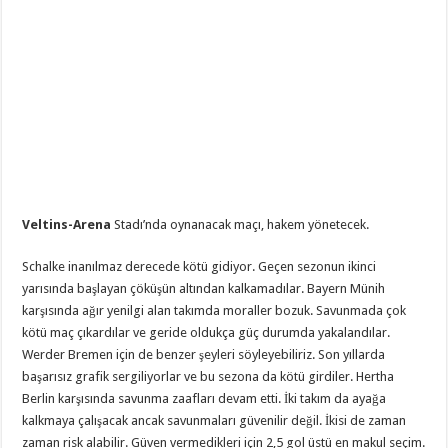
Veltins-Arena
Stadı’nda oynanacak maçı, hakem
yönetecek.
Schalke inanılmaz derecede kötü gidiyor. Geçen sezonun ikinci
yarısında başlayan çöküşün altından kalkamadılar. Bayern Münih
karşısında ağır yenilgi alan takımda moraller bozuk. Savunmada çok
kötü maç çıkardılar ve geride oldukça güç durumda yakalandılar.
Werder Bremen için de benzer şeyleri söyleyebiliriz. Son yıllarda
başarısız grafik sergiliyorlar ve bu sezona da kötü girdiler. Hertha
Berlin karşısında savunma zaafları devam etti. İki takım da ayağa
kalkmaya çalışacak ancak savunmaları güvenilir değil. İkisi de zaman
zaman risk alabilir. Güven vermedikleri için 2,5 gol üstü en makul seçim.