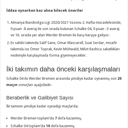
İddaa oynarken baz alına bilecek öneriler
Almanya Bundesliga Ligi 2020/2021 Sezonu 2. Hafta mücadelesinde,
0 puan -8 averaj ile son sırada bulunan Schalke 04, 0 puan -3 averaj
ve 16. sırada yer alan Werder Bremen ile karşı karşıya geliyor.
Ev sahibi takımda Salif Sane, Omar Mascarell, Suat Serdar, misafir
takımda ise Ömer Toprak, Kevin Möhwald, Milot Rashica sakatlıkları
nedeniyle karşılaşmada forma giyemeyecekler.
İki takımın daha önceki karşılaşmaları
Schalke 04 ile Werder Bremen arasında şimdiye kadar oynanmış son
20
maçın
sonuçları aşağıdadır.
Beraberlik ve Galibiyet Sayısı
İki tamının şimdiye kadar oynadığı maçlarda;
Werder Bremen toplam’da
7
defa kazanmış.
Schalke 04 toplam’da
10
defa kazanmış.