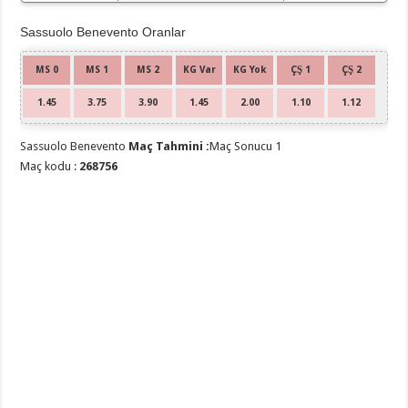
Sassuolo Benevento Oranlar
MS 0
MS 1
MS 2
KG Var
KG Yok
ÇŞ 1
ÇŞ 2
1.45
3.75
3.90
1.45
2.00
1.10
1.12
Sassuolo Benevento
Maç Tahmini :
Maç Sonucu 1
Maç kodu :
268756