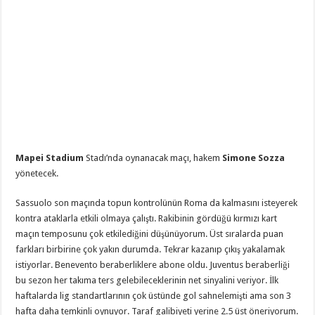
Mapei Stadium
Stadı’nda oynanacak maçı, hakem
Simone Sozza
yönetecek.
Sassuolo son maçında topun kontrolünün Roma da kalmasını isteyerek
kontra ataklarla etkili olmaya çalıştı. Rakibinin gördüğü kırmızı kart
maçın temposunu çok etkilediğini düşünüyorum. Üst sıralarda puan
farkları birbirine çok yakın durumda. Tekrar kazanıp çıkış yakalamak
istiyorlar. Benevento beraberliklere abone oldu. Juventus beraberliği
bu sezon her takıma ters gelebileceklerinin net sinyalini veriyor. İlk
haftalarda lig standartlarının çok üstünde gol sahnelemişti ama son 3
hafta daha temkinli oynuyor. Taraf galibiyeti yerine 2.5 üst öneriyorum.