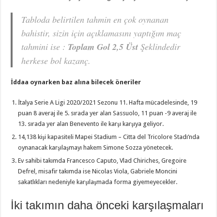
Tabloda belirtilen tahmin en çok oynanan
bahistir, sizin için açıklamasını yaptığım maç
tahmini ise :
Toplam Gol 2,5 Üst
Şeklindedir
herkese bol kazanç.
İddaa oynarken baz alına bilecek öneriler
İtalya Serie A Ligi 2020/2021 Sezonu 11. Hafta mücadelesinde, 19
puan 8 averaj ile 5. sırada yer alan Sassuolo, 11 puan -9 averaj ile
13. sırada yer alan Benevento ile karşı karşıya geliyor.
14,138 kişi kapasiteli Mapei Stadium – Citta del Tricolore Stadı’nda
oynanacak karşılaşmayı hakem Simone Sozza yönetecek.
Ev sahibi takımda Francesco Caputo, Vlad Chiriches, Gregoire
Defrel, misafir takımda ise Nicolas Viola, Gabriele Moncini
sakatlıkları nedeniyle karşılaşmada forma giyemeyecekler.
İki takımın daha önceki karşılaşmaları