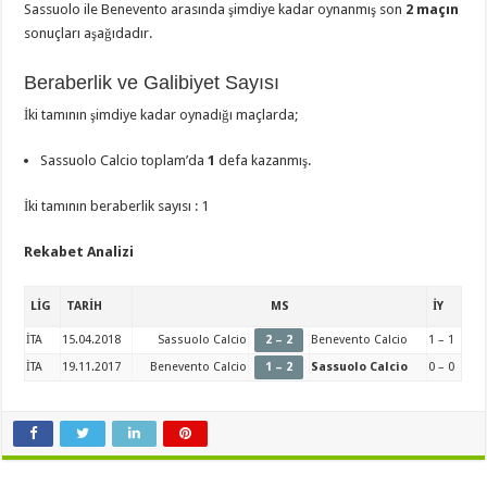
Sassuolo ile Benevento arasında şimdiye kadar oynanmış son
2 maçın
sonuçları aşağıdadır.
Beraberlik ve Galibiyet Sayısı
İki tamının şimdiye kadar oynadığı maçlarda;
Sassuolo Calcio toplam’da
1
defa kazanmış.
İki tamının beraberlik sayısı : 1
Rekabet Analizi
LİG
TARİH
MS
İY
İTA
15.04.2018
Sassuolo Calcio
2 – 2
Benevento Calcio
1 – 1
İTA
19.11.2017
Benevento Calcio
1 – 2
Sassuolo Calcio
0 – 0