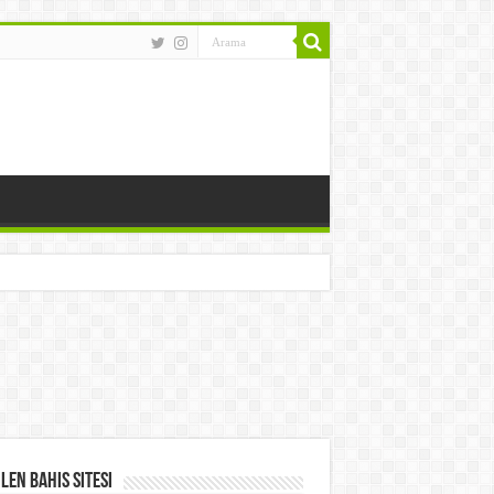
len Bahis Sitesi