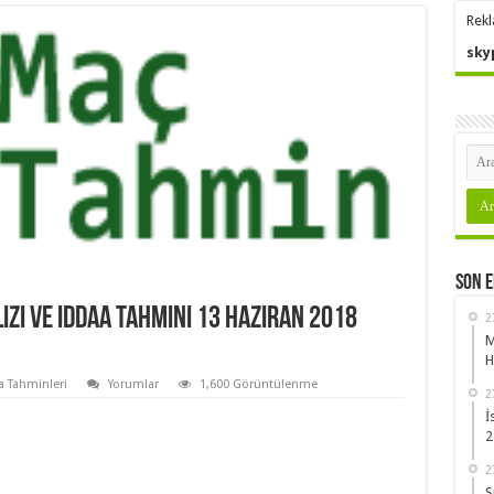
Rekl
sky
Son 
izi ve iddaa tahmini 13 Haziran 2018
2
M
H
a Tahminleri
Yorumlar
1,600 Görüntülenme
2
İ
2
2
S