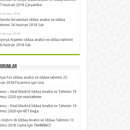
7 Haziran 2018 Çarşamba
6 Haziran 2018
zlanda Hırvatistan iddaa analizi ve iddaa
ahmini 26 Haziran 2018 Salı
6 Haziran 2018
ijerya Arjantin iddaa analizi ve iddaa tahmini
6 Haziran 2018 Salı
Yorumlar
nya Fas iddaa analizi ve iddaa tahmini 25
ran 2018 Pazartesi
için
Una
nes – Real Madrid İddaa Analizi ve Tahmini 19
muz 2020
için
mactahmin
nes – Real Madrid İddaa Analizi ve Tahmini 19
muz 2020
için
KET buğa
e-Hobro IK İddaa Analizi ve İddaa Tahmini 13
muz 2018 Cuma
için
TAHMİNCİ