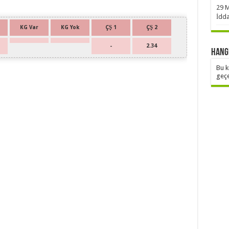
29 M
İdd
KG Var
KG Yok
ÇŞ 1
ÇŞ 2
-
2.34
Hangi
Bu k
geçe