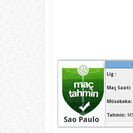
Lig :
Maç Saati:
Müsabaka:
Tahmin:
M
Sao Paulo