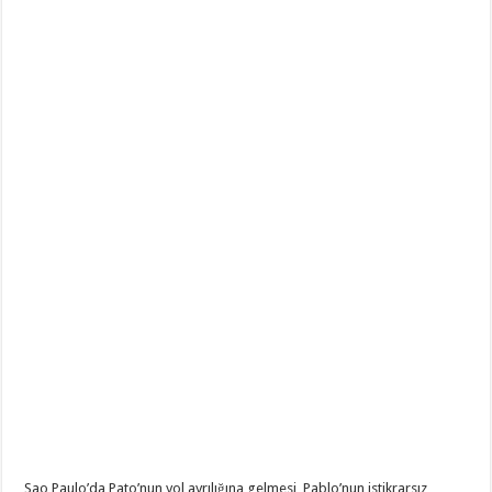
Sao Paulo’da Pato’nun yol ayrılığına gelmesi, Pablo’nun istikrarsız