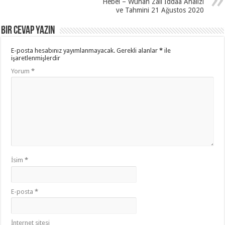
Hebei – Wuhan Zall İddaa Analizi
ve Tahmini 21 Ağustos 2020
Bir cevap yazın
E-posta hesabınız yayımlanmayacak.
Gerekli alanlar
*
ile
işaretlenmişlerdir
Yorum
*
İsim
*
E-posta
*
İnternet sitesi