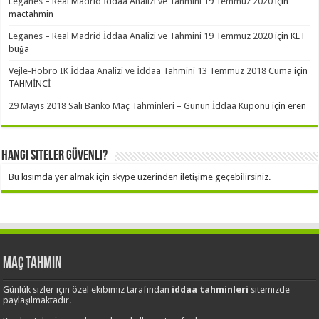
Leganes – Real Madrid İddaa Analizi ve Tahmini 19 Temmuz 2020
için
mactahmin
Leganes – Real Madrid İddaa Analizi ve Tahmini 19 Temmuz 2020
için
KET
buğa
Vejle-Hobro IK İddaa Analizi ve İddaa Tahmini 13 Temmuz 2018 Cuma
için
TAHMİNCİ
29 Mayıs 2018 Salı Banko Maç Tahminleri – Günün İddaa Kuponu
için
eren
Hangi Siteler Güvenli?
Bu kısımda yer almak için skype üzerinden iletişime geçebilirsiniz.
Maç Tahmin
Günlük sizler için özel ekibimiz tarafından
iddaa tahminleri
sitemizde
paylaşılmaktadır.