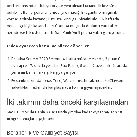
performansından dolayı forvete yeni alınan Luciano ilk kez süre
bulabilir. Bahia genel anlamda iyi olmadığı Bragantino maçını iki
korner golüyle kazandı, üst üste ikinci galibiyetini aldı. İlk haftada
penaltı golüyle kazandıkları Coritiba maçında da ikinci yarı rakip
neredeyse tek üstün taraftı. Sao Paulo’yu 3 puana yakın görüyorum.
İddaa oynarken baz alına bilecek öneriler
Brezilya Serie A 2020 Sezonu 4. Hafta mücadelesinde, 3 puan 0
averaj ile 17. sırada yer alan Sao Paulo, 6 puan 2 averaj ile 4. sırada
yer alan Bahia ile karşı karşıya geliyor.
Ev sahibi takımda Jonas Toro, Walce, misafir takımda ise Clayson
sakatlıkları nedeniyle karşılaşmada forma giyemeyecekler.
İki takımın daha önceki karşılaşmaları
Sao Paulo SP ile Bahia BA arasında şimdiye kadar oynanmış son
19
maçın
sonuçları aşağıdadır.
Beraberlik ve Galibiyet Sayısı