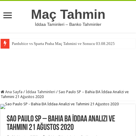
Maç Tahmin
İddaa Taminleri – Banko Tahminler
Pardubice vs Sparta Praha Maç Tahmini ve Sonucu 03.08.2025
Ana Sayfa
/
İddaa Tahminleri
/
Sao Paulo SP – Bahia BA İddaa Analizi ve
Tahmini 21 Ağustos 2020
Sao Paulo SP – Bahia BA İddaa Analizi ve
Tahmini 21 Ağustos 2020