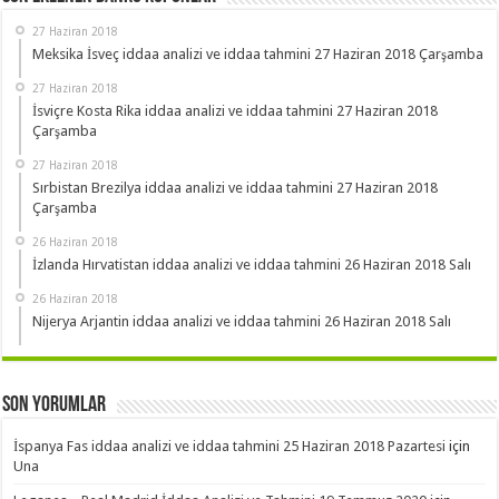
27 Haziran 2018
Meksika İsveç iddaa analizi ve iddaa tahmini 27 Haziran 2018 Çarşamba
27 Haziran 2018
İsviçre Kosta Rika iddaa analizi ve iddaa tahmini 27 Haziran 2018
Çarşamba
27 Haziran 2018
Sırbistan Brezilya iddaa analizi ve iddaa tahmini 27 Haziran 2018
Çarşamba
26 Haziran 2018
İzlanda Hırvatistan iddaa analizi ve iddaa tahmini 26 Haziran 2018 Salı
26 Haziran 2018
Nijerya Arjantin iddaa analizi ve iddaa tahmini 26 Haziran 2018 Salı
Son Yorumlar
İspanya Fas iddaa analizi ve iddaa tahmini 25 Haziran 2018 Pazartesi
için
Una