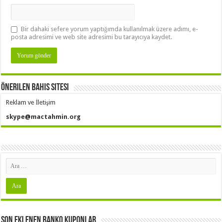
Bir dahaki sefere yorum yaptığımda kullanılmak üzere adımı, e-
posta adresimi ve web site adresimi bu tarayıcıya kaydet.
Önerilen Bahis Sitesi
Reklam ve İletişim
skype@mactahmin.org
Son Eklenen Banko Kuponlar