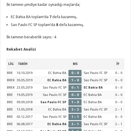
İki tamının şimdiye kadar oynadığı maçlarda;
EC Bahia BA toplam’da
7
defa kazanmış.
Sao Paulo FC SP toplam’da
8
defa kazanmış.
İki tamının beraberlik sayısı : 4
Rekabet Analizi
LİG
TARİH
MS
İY
BRE
10.10.2019
EC Bahia BA
0 – 0
Sao Paulo FC SP
0 – 0
BREK
30.05.2019
EC Bahia BA
1 – 0
Sao Paulo FC SP
0 – 0
BREK
23.05.2019
Sao Paulo FC SP
0 – 1
EC Bahia BA
0 – 0
BRE
19.05.2019
Sao Paulo FC SP
0 – 0
EC Bahia BA
0 – 0
BRE
09.09.2018
Sao Paulo FC SP
1 – 0
EC Bahia BA
0 – 0
BRE
13.05.2018
EC Bahia BA
2 – 2
Sao Paulo FC SP
2 – 1
BRE
03.12.2017
Sao Paulo FC SP
1 – 1
EC Bahia BA
0 – 0
BRE
06.08.2017
EC Bahia BA
2 – 1
Sao Paulo FC SP
2 – 1