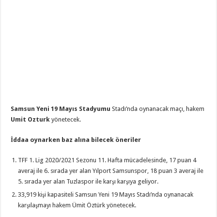
Samsun Yeni 19 Mayıs Stadyumu
Stadı’nda oynanacak maçı, hakem
Umit Ozturk
yönetecek.
İddaa oynarken baz alına bilecek öneriler
TFF 1. Lig 2020/2021 Sezonu 11. Hafta mücadelesinde, 17 puan 4
averaj ile 6. sırada yer alan Yılport Samsunspor, 18 puan 3 averaj ile
5. sırada yer alan Tuzlaspor ile karşı karşıya geliyor.
33,919 kişi kapasiteli Samsun Yeni 19 Mayıs Stadı’nda oynanacak
karşılaşmayı hakem Ümit Öztürk yönetecek.