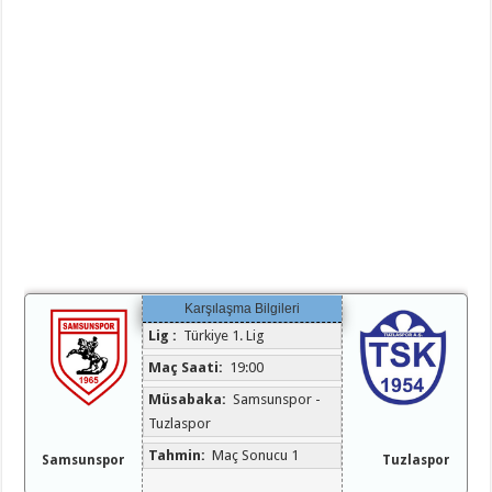
Karşılaşma Bilgileri
Lig :
Türkiye 1. Lig
Maç Saati:
19:00
Müsabaka:
Samsunspor -
Tuzlaspor
Tahmin:
Maç Sonucu 1
Samsunspor
Tuzlaspor