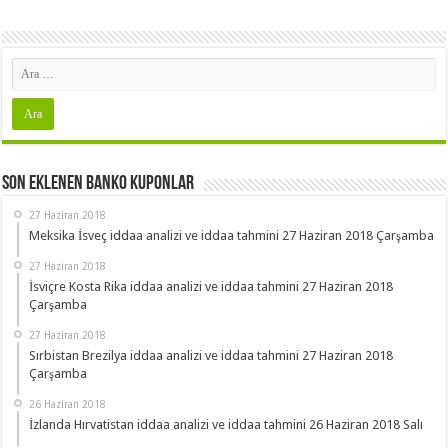
Son Eklenen Banko Kuponlar
27 Haziran 2018
Meksika İsveç iddaa analizi ve iddaa tahmini 27 Haziran 2018 Çarşamba
27 Haziran 2018
İsviçre Kosta Rika iddaa analizi ve iddaa tahmini 27 Haziran 2018
Çarşamba
27 Haziran 2018
Sırbistan Brezilya iddaa analizi ve iddaa tahmini 27 Haziran 2018
Çarşamba
26 Haziran 2018
İzlanda Hırvatistan iddaa analizi ve iddaa tahmini 26 Haziran 2018 Salı