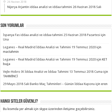
26 Haziran 2018
Nijerya Arjantin iddaa analizi ve iddaa tahmini 26 Haziran 2018 Salı
Son Yorumlar
İspanya Fas iddaa analizi ve iddaa tahmini 25 Haziran 2018 Pazartesi
için
Una
Leganes – Real Madrid İddaa Analizi ve Tahmini 19 Temmuz 2020
için
mactahmin
Leganes – Real Madrid İddaa Analizi ve Tahmini 19 Temmuz 2020
için
KET
buğa
Vejle-Hobro IK İddaa Analizi ve İddaa Tahmini 13 Temmuz 2018 Cuma
için
TAHMİNCİ
29 Mayıs 2018 Salı Banko Maç Tahminleri – Günün İddaa Kuponu
için
eren
Hangi Siteler Güvenli?
Bu kısımda yer almak için skype üzerinden iletişime geçebilirsiniz.