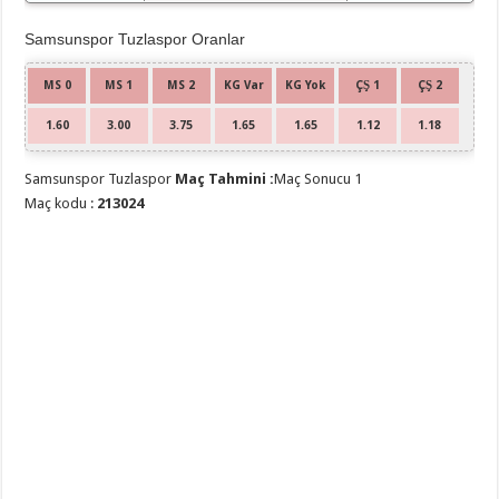
Samsunspor Tuzlaspor Oranlar
MS 0
MS 1
MS 2
KG Var
KG Yok
ÇŞ 1
ÇŞ 2
1.60
3.00
3.75
1.65
1.65
1.12
1.18
Samsunspor Tuzlaspor
Maç Tahmini :
Maç Sonucu 1
Maç kodu :
213024