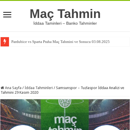
Maç Tahmin
İddaa Taminleri – Banko Tahminler
Pardubice vs Sparta Praha Maç Tahmini ve Sonucu 03.08.2025
Ana Sayfa
/
İddaa Tahminleri
/
Samsunspor – Tuzlaspor İddaa Analizi ve
Tahmini 29 Kasım 2020