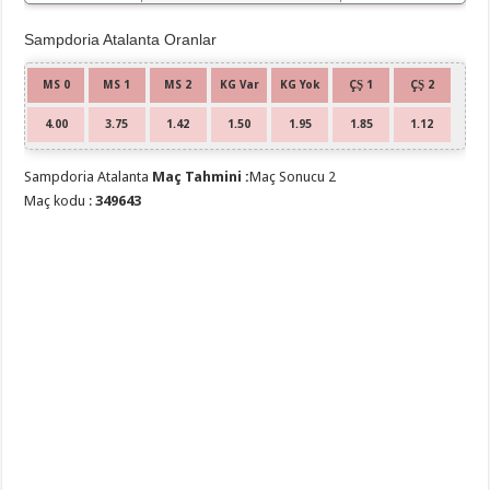
Sampdoria Atalanta Oranlar
MS 0
MS 1
MS 2
KG Var
KG Yok
ÇŞ 1
ÇŞ 2
4.00
3.75
1.42
1.50
1.95
1.85
1.12
Sampdoria Atalanta
Maç Tahmini :
Maç Sonucu 2
Maç kodu :
349643