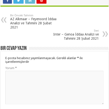
Bir Önceki Tahmin
AZ Alkmaar – Feyenoord İddaa
Analizi ve Tahmini 28 Şubat
2021
İleri
Inter – Genoa İddaa Analizi ve
Tahmini 28 Şubat 2021
Bir cevap yazın
E-posta hesabınız yayımlanmayacak.
Gerekli alanlar
*
ile
işaretlenmişlerdir
Yorum
*