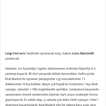
Luigi Ferraris
Stadı’nda oynanacak maçı, hakem
Livio Marinelli
yönetecek.
Atalanta, zor kazandığı Cagliari deplasmanın ardından Napoli’yi 4-2
yenmeyi başardı. İlk dört yarışında iddialı durumdalar. Hafta içinde
Real Madrid ile oynanan Şampiyonlar Ligi mücadelesinin 17.
dakikasında 10 kişi kaldılar. Maçın çok büyük bir bölümünü 1 kişi eksik
oynayıp, sahadan 1-0’lık mağlubiyetle ayrıldılar. Sampdoria karşısında
savunmanın önemli isimlerinden Djimsiti, kart cezası nedeniyle forma
giyemeyecek. Ev sahibi ekip, iç sahada çok daha farklı oynuyor. Inter’i
devirmeyi başarmışlardı. Real Madrid gibi bir takıma karşı uzun süre