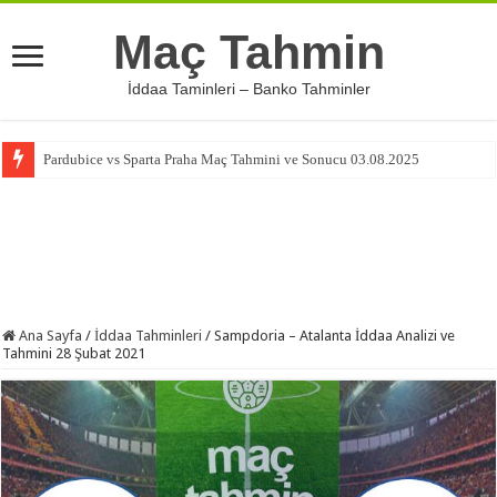
Maç Tahmin
İddaa Taminleri – Banko Tahminler
Pardubice vs Sparta Praha Maç Tahmini ve Sonucu 03.08.2025
Ana Sayfa
/
İddaa Tahminleri
/
Sampdoria – Atalanta İddaa Analizi ve
Tahmini 28 Şubat 2021