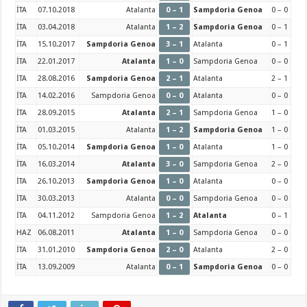
İTA
07.10.2018
Atalanta
0 – 1
Sampdoria Genoa
0 – 0
İTA
03.04.2018
Atalanta
1 – 2
Sampdoria Genoa
0 – 1
İTA
15.10.2017
Sampdoria Genoa
3 – 1
Atalanta
0 – 1
İTA
22.01.2017
Atalanta
1 – 0
Sampdoria Genoa
0 – 0
İTA
28.08.2016
Sampdoria Genoa
2 – 1
Atalanta
2 – 1
İTA
14.02.2016
Sampdoria Genoa
0 – 0
Atalanta
0 – 0
İTA
28.09.2015
Atalanta
2 – 1
Sampdoria Genoa
1 – 0
İTA
01.03.2015
Atalanta
1 – 2
Sampdoria Genoa
1 – 0
İTA
05.10.2014
Sampdoria Genoa
1 – 0
Atalanta
1 – 0
İTA
16.03.2014
Atalanta
3 – 0
Sampdoria Genoa
2 – 0
İTA
26.10.2013
Sampdoria Genoa
1 – 0
Atalanta
0 – 0
İTA
30.03.2013
Atalanta
0 – 0
Sampdoria Genoa
0 – 0
İTA
04.11.2012
Sampdoria Genoa
1 – 2
Atalanta
0 – 1
HAZ
06.08.2011
Atalanta
1 – 0
Sampdoria Genoa
0 – 0
İTA
31.01.2010
Sampdoria Genoa
2 – 0
Atalanta
2 – 0
İTA
13.09.2009
Atalanta
0 – 1
Sampdoria Genoa
0 – 0