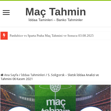
Maç Tahmin
İddaa Taminleri – Banko Tahminler
Pardubice vs Sparta Praha Maç Tahmini ve Sonucu 03.08.2025
Ana Sayfa
/
İddaa Tahminleri
/
S. Soligorsk – Slutsk İddaa Analizi ve
Tahmini 06 Kasım 2021