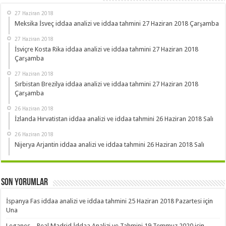
27 Haziran 2018
Meksika İsveç iddaa analizi ve iddaa tahmini 27 Haziran 2018 Çarşamba
27 Haziran 2018
İsviçre Kosta Rika iddaa analizi ve iddaa tahmini 27 Haziran 2018
Çarşamba
27 Haziran 2018
Sırbistan Brezilya iddaa analizi ve iddaa tahmini 27 Haziran 2018
Çarşamba
26 Haziran 2018
İzlanda Hırvatistan iddaa analizi ve iddaa tahmini 26 Haziran 2018 Salı
26 Haziran 2018
Nijerya Arjantin iddaa analizi ve iddaa tahmini 26 Haziran 2018 Salı
Son Yorumlar
İspanya Fas iddaa analizi ve iddaa tahmini 25 Haziran 2018 Pazartesi
için
Una
Leganes – Real Madrid İddaa Analizi ve Tahmini 19 Temmuz 2020
için