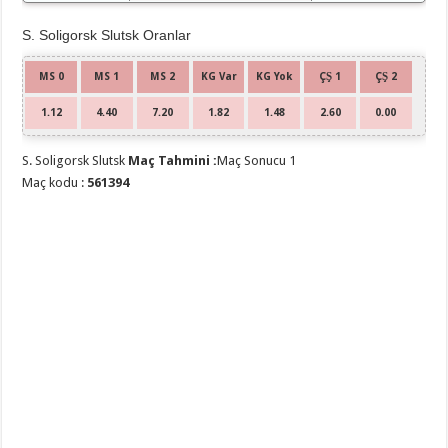
S. Soligorsk Slutsk Oranlar
MS 0
MS 1
MS 2
KG Var
KG Yok
ÇŞ 1
ÇŞ 2
1.12
4.40
7.20
1.82
1.48
2.60
0.00
S. Soligorsk Slutsk
Maç Tahmini :
Maç Sonucu 1
Maç kodu :
561394