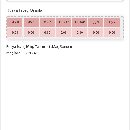
Rusya İsveç Oranlar
MS 0
MS 1
MS 2
KG Var
KG Yok
ÇŞ 1
ÇŞ 2
0.00
0.00
0.00
0.00
0.00
0.00
0.00
Rusya İsveç
Maç Tahmini :
Maç Sonucu 1
Maç kodu :
231245