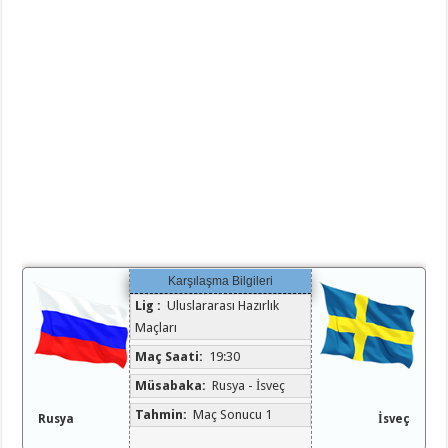
Karşılaşma Bilgileri
Lig :
Uluslararası Hazırlık
Maçları
Maç Saati:
19:30
Müsabaka:
Rusya - İsveç
Tahmin:
Maç Sonucu 1
Rusya
İsveç