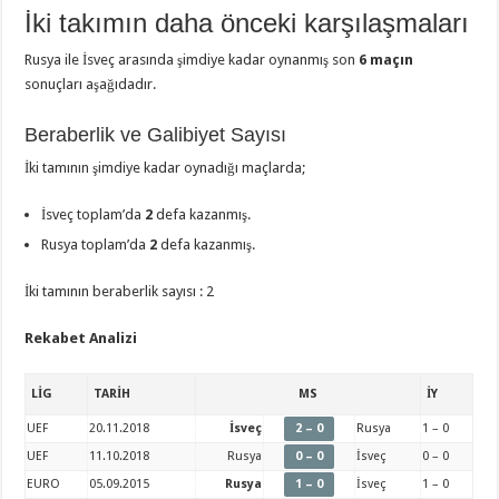
İki takımın daha önceki karşılaşmaları
Rusya ile İsveç arasında şimdiye kadar oynanmış son
6 maçın
sonuçları aşağıdadır.
Beraberlik ve Galibiyet Sayısı
İki tamının şimdiye kadar oynadığı maçlarda;
İsveç toplam’da
2
defa kazanmış.
Rusya toplam’da
2
defa kazanmış.
İki tamının beraberlik sayısı : 2
Rekabet Analizi
LİG
TARİH
MS
İY
UEF
20.11.2018
İsveç
2 – 0
Rusya
1 – 0
UEF
11.10.2018
Rusya
0 – 0
İsveç
0 – 0
EURO
05.09.2015
Rusya
1 – 0
İsveç
1 – 0