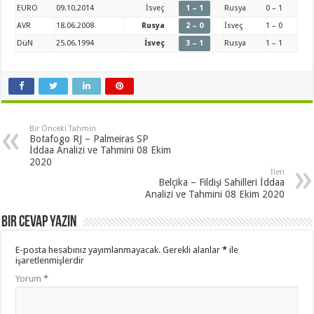
EURO
09.10.2014
İsveç
1 – 1
Rusya
0 – 1
AVR
18.06.2008
Rusya
2 – 0
İsveç
1 – 0
DüN
25.06.1994
İsveç
3 – 1
Rusya
1 – 1
Bir Önceki Tahmin
Botafogo RJ – Palmeiras SP
İddaa Analizi ve Tahmini 08 Ekim
2020
İleri
Belçika – Fildişi Sahilleri İddaa
Analizi ve Tahmini 08 Ekim 2020
Bir cevap yazın
E-posta hesabınız yayımlanmayacak.
Gerekli alanlar
*
ile
işaretlenmişlerdir
Yorum
*