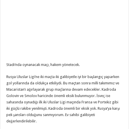
Stadı’nda oynanacak maçı, hakem
yönetecek.
Rusya Uluslar Ligi’ne iki maçta iki galibiyetle iyi bir başlangıç yaparken
gol yollarında da oldukça etkiliydi. Bu maçtan sonra milli takımımız ve
Macaristan’ı ağırlayarak grup maçlarına devam edecekler. Kadroda
Golovin ve Smolov haricinde önemli eksik bulunmuyor. İsveç ise
sahasında oynadığı ilk iki Uluslar Ligi maçında Fransa ve Portekiz gibi
iki güçlü rakibe yenilmişti. Kadroda önemli bir eksik yok. Rusya’ya karşı
pek şansları olduğunu sanmıyorum. Ev sahibi galibiyeti
değerlendirilebilir.