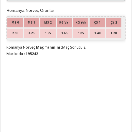
Romanya Norveç Oranlar
MS 0
MS 1
MS 2
KG Var
KG Yok
ÇŞ 1
ÇŞ 2
2.80
3.25
1.95
1.65
1.85
1.40
1.20
Romanya Norveç
Maç Tahmini :
Maç Sonucu 2
Maç kodu :
195242