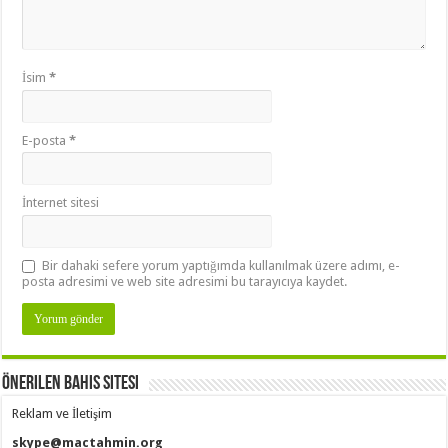
İsim
*
E-posta
*
İnternet sitesi
Bir dahaki sefere yorum yaptığımda kullanılmak üzere adımı, e-
posta adresimi ve web site adresimi bu tarayıcıya kaydet.
Önerilen Bahis Sitesi
Reklam ve İletişim
skype@mactahmin.org