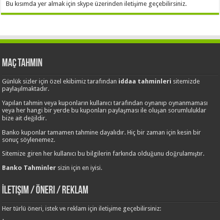
Bu kısımda yer almak için skype üzerinden iletişime geçebilirsiniz.
Maç Tahmin
Günlük sizler için özel ekibimiz tarafından
iddaa tahminleri
sitemizde
paylaşılmaktadır.
Yapılan tahmin veya kuponların kullanıcı tarafından oynanıp oynanmaması
veya her hangi bir yerde bu kuponları paylaşması ile oluşan sorumluluklar
bize ait değildir.
Banko kuponlar tamamen tahmine dayalıdır. Hiç bir zaman için kesin bir
sonuç söylenemez.
Sitemize giren her kullanıcı bu bilgilerin farkında olduğunu doğrulamıştır.
Banko Tahminler
sizin için en iyisi.
İletişim / Öneri / Reklam
Her türlü öneri, istek ve reklam için iletişime geçebilirsiniz: