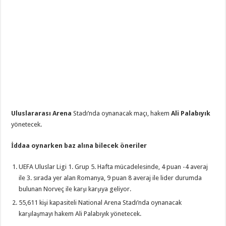
Uluslararası Arena
Stadı’nda oynanacak maçı, hakem
Ali Palabıyık
yönetecek.
İddaa oynarken baz alına bilecek öneriler
UEFA Uluslar Ligi 1. Grup 5. Hafta mücadelesinde, 4 puan -4 averaj
ile 3. sırada yer alan Romanya, 9 puan 8 averaj ile lider durumda
bulunan Norveç ile karşı karşıya geliyor.
55,611 kişi kapasiteli National Arena Stadı’nda oynanacak
karşılaşmayı hakem Ali Palabıyık yönetecek.