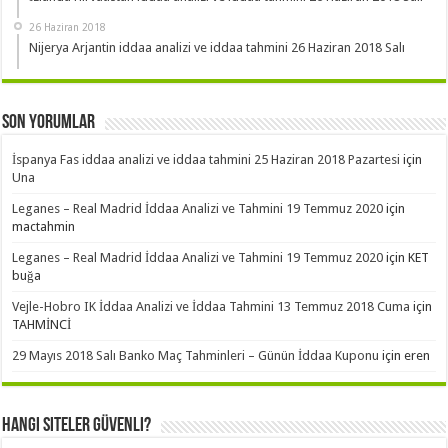
26 Haziran 2018
Nijerya Arjantin iddaa analizi ve iddaa tahmini 26 Haziran 2018 Salı
Son Yorumlar
İspanya Fas iddaa analizi ve iddaa tahmini 25 Haziran 2018 Pazartesi
için
Una
Leganes – Real Madrid İddaa Analizi ve Tahmini 19 Temmuz 2020
için
mactahmin
Leganes – Real Madrid İddaa Analizi ve Tahmini 19 Temmuz 2020
için
KET
buğa
Vejle-Hobro IK İddaa Analizi ve İddaa Tahmini 13 Temmuz 2018 Cuma
için
TAHMİNCİ
29 Mayıs 2018 Salı Banko Maç Tahminleri – Günün İddaa Kuponu
için
eren
Hangi Siteler Güvenli?