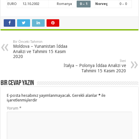
EURO
12.10.2002
Romanya
0 – 1
Norveç
0 – 0
Bir Önceki Tahmin
Moldova – Yunanistan İddaa
Analizi ve Tahmini 15 Kasım
2020
İleri
İtalya – Polonya İddaa Analizi ve
Tahmini 15 Kasım 2020
Bir cevap yazın
E-posta hesabınız yayımlanmayacak.
Gerekli alanlar
*
ile
işaretlenmişlerdir
Yorum
*