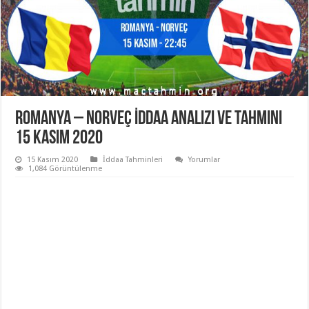
Romanya – Norveç İddaa Analizi ve Tahmini
15 Kasım 2020
15 Kasım 2020
İddaa Tahminleri
Yorumlar
1,084 Görüntülenme