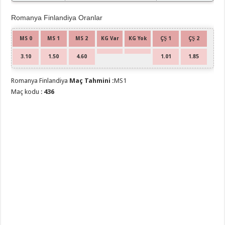
Romanya Finlandiya Oranlar
MS 0
MS 1
MS 2
KG Var
KG Yok
ÇŞ 1
ÇŞ 2
3.10
1.50
4.60
1.01
1.85
Romanya Finlandiya
Maç Tahmini :
MS1
Maç kodu :
436