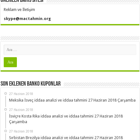
Önerilen Bahis Sitesi
Reklam ve İletişim
skype@mactahmin.org
Son Eklenen Banko Kuponlar
27 Haziran 2018
Meksika İsveç iddaa analizi ve iddaa tahmini 27 Haziran 2018 Çarşamba
27 Haziran 2018
İsviçre Kosta Rika iddaa analizi ve iddaa tahmini 27 Haziran 2018
Çarşamba
27 Haziran 2018
Sırbistan Brezilya iddaa analizi ve iddaa tahmini 27 Haziran 2018