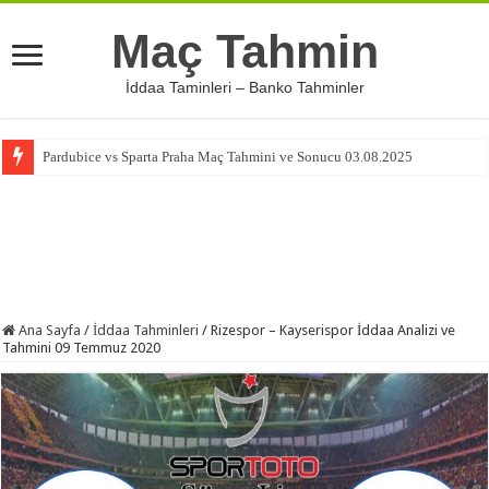
Maç Tahmin
İddaa Taminleri – Banko Tahminler
Pardubice vs Sparta Praha Maç Tahmini ve Sonucu 03.08.2025
Ana Sayfa
/
İddaa Tahminleri
/
Rizespor – Kayserispor İddaa Analizi ve
Tahmini 09 Temmuz 2020