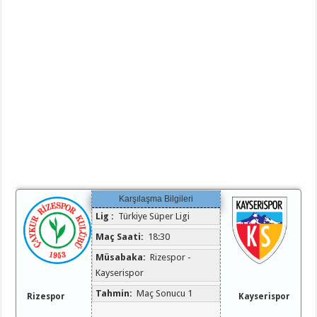
Karşılaşma Bilgileri
Lig :
Türkiye Süper Ligi
Maç Saati:
18:30
Müsabaka:
Rizespor -
Kayserispor
Tahmin:
Maç Sonucu 1
Rizespor
Kayserispor