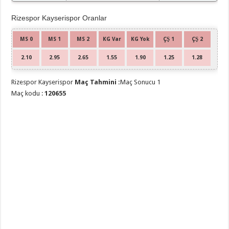
Rizespor Kayserispor Oranlar
MS 0
MS 1
MS 2
KG Var
KG Yok
ÇŞ 1
ÇŞ 2
2.10
2.95
2.65
1.55
1.90
1.25
1.28
Rizespor Kayserispor
Maç Tahmini :
Maç Sonucu 1
Maç kodu :
120655