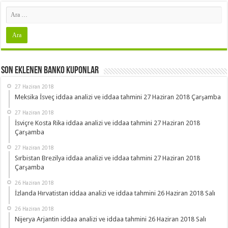
Son Eklenen Banko Kuponlar
27 Haziran 2018
Meksika İsveç iddaa analizi ve iddaa tahmini 27 Haziran 2018 Çarşamba
27 Haziran 2018
İsviçre Kosta Rika iddaa analizi ve iddaa tahmini 27 Haziran 2018
Çarşamba
27 Haziran 2018
Sırbistan Brezilya iddaa analizi ve iddaa tahmini 27 Haziran 2018
Çarşamba
26 Haziran 2018
İzlanda Hırvatistan iddaa analizi ve iddaa tahmini 26 Haziran 2018 Salı
26 Haziran 2018
Nijerya Arjantin iddaa analizi ve iddaa tahmini 26 Haziran 2018 Salı