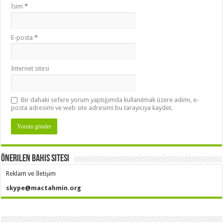
İsim
*
E-posta
*
İnternet sitesi
Bir dahaki sefere yorum yaptığımda kullanılmak üzere adımı, e-
posta adresimi ve web site adresimi bu tarayıcıya kaydet.
Önerilen Bahis Sitesi
Reklam ve İletişim
skype@mactahmin.org