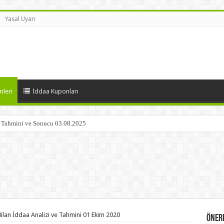
Yasal Uyarı
nleri
İddaa Kuponları
ç Tahmini ve Sonucu 03.08.2025
ilan İddaa Analizi ve Tahmini 01 Ekim 2020
Öneri