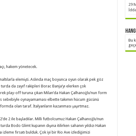
29 M
İdd
Hangi
Bu k
geçe
açı, hakem
yönetecek.
enaltılarla elemişti. Aslında maç boyunca oyun olarak pek göz
urda da zayıf rakipleri Borac Banja’yı elerken çok
erek play-off turuna çıkan Milan’da Hakan Çalhanoğlu’nun form
üs sebebiyle oynayamaması elbette takımın hücum gücünü
e formda olan taraf. İtalyanların kazanması şaşırtmaz.
2’de 2 ile başladılar. Milli futbolcumuz Hakan Çalhanoğlu’nun
 turda Bodo Glimt kupanın dışına itilirken sahanın yıldızı Hakan
 izleme fırsatı bulduk. Çok iyi bir Rio Ave izlediğimizi