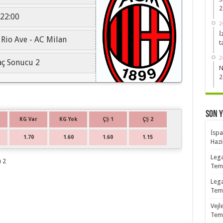
2
22:00
2
İ
Rio Ave - AC Milan
t
2
ç Sonucu 2
N
2
AC Milan
Son 
KG Var
KG Yok
ÇŞ 1
ÇŞ 2
İspa
1.70
1.60
1.60
1.15
Hazi
Lega
 2
Tem
Lega
Tem
Vejl
Tem