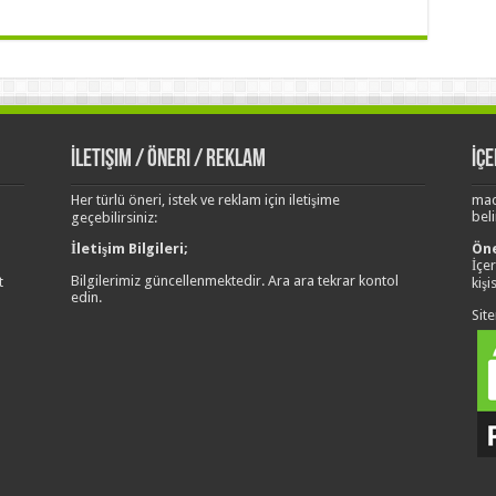
İletişim / Öneri / Reklam
İç
Her türlü öneri, istek ve reklam için iletişime
mac
bel
geçebilirsiniz:
İletişim Bilgileri;
Öne
İçer
Bilgilerimiz güncellenmektedir. Ara ara tekrar kontol
t
kişi
edin.
Sit