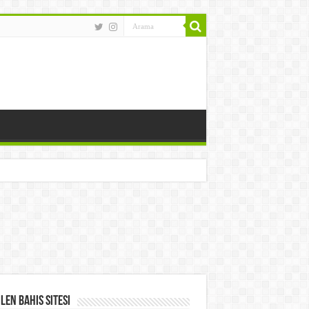
len Bahis Sitesi