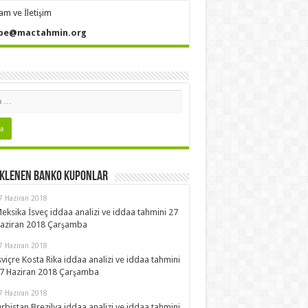
am ve İletişim
pe@mactahmin.org
Eklenen Banko Kuponlar
7 Haziran 2018
eksika İsveç iddaa analizi ve iddaa tahmini 27
aziran 2018 Çarşamba
7 Haziran 2018
sviçre Kosta Rika iddaa analizi ve iddaa tahmini
7 Haziran 2018 Çarşamba
7 Haziran 2018
ırbistan Brezilya iddaa analizi ve iddaa tahmini