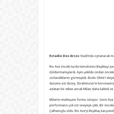
Estadio Dos Arcos
Stadı’nda oynanacak m
Rio Ave önceki turda temsilcimiz Beşiktaş’ı p
doldurmamışlardı. Aynı şekilde ondan önceki t
zorlandıklarını görmüştük. Bodo Glimt’i eley
durumu üst düzey. Ibrahimovic’in koronavir
azlatan bir etken ancak Milan daha kaliteli v
Milan’ın muhteşem formu sürüyor. Serie A’ya 
performansı çok üst seviyeye çıktı. Bir önceki
Çalhanoğlu oldu. Rio Ave’yi Beşiktaş karşısında