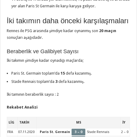
yer alan Paris St Germain ile karşı karşıya geliyor.
İki takımın daha önceki karşılaşmaları
Rennes ile PSG arasında şimdiye kadar oynanmış son
20 maçın
sonuçları aşağıdadır.
Beraberlik ve Galibiyet Sayısı
İki takımın şimdiye kadar oynadığı maçlarda;
Paris St. Germain toplam’da
15
defa kazanmış.
Stade Rennais toplam’da
3
defa kazanmış.
İki tamının beraberlik sayısı : 2
Rekabet Analizi
LİG
TARİH
MS
İY
FRA
07.11.2020
Paris St. Germain
3 – 0
Stade Rennais
2 – 0