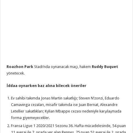
Roazhon Park
Stadı’nda oynanacak maçı, hakem
Ruddy Buquet
yönetecek.
İddaa oynarken baz alına bilecek öneriler
Ev sahibi takımda Jonas Martin sakatlığı; Steven N’zonzi, Eduardo
Camavinga cezaları, misafir takımda ise Juan Bernat, Alexandre
Letellier sakatlıkları; Kylian Mbappe cezası nedeniyle karşılaşmada
forma giyemeyecekler.
Fransa Ligue 1 2020/2021 Sezonu 36. Hafta mücadelesinde, 54 puan
11 averaj ile 7. sırada yer alan Rennes, 75 puan 52 averaj ile 2. sırada