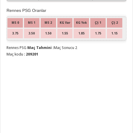
Rennes PSG Oranlar
MS 0
MS 1
MS 2
KG Var
KG Yok
ÇŞ 1
ÇŞ 2
3.75
3.50
1.50
1.55
1.85
1.75
1.15
Rennes PSG
Maç Tahmini :
Maç Sonucu 2
Maç kodu :
209201